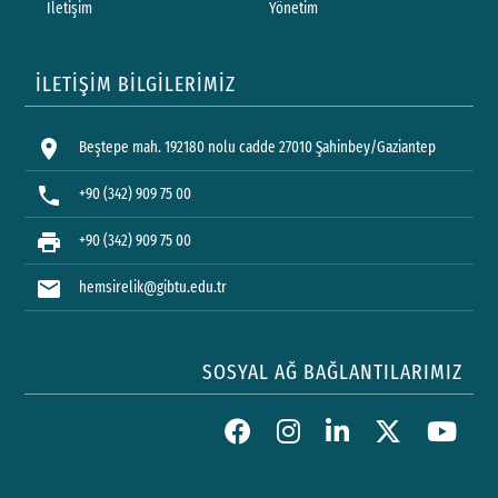
İletişim
Yönetim
İLETİŞİM BİLGİLERİMİZ
location_on
Beştepe mah. 192180 nolu cadde 27010 Şahinbey/Gaziantep
phone
+90 (342) 909 75 00
print
+90 (342) 909 75 00
mail
hemsirelik@gibtu.edu.tr
SOSYAL AĞ BAĞLANTILARIMIZ