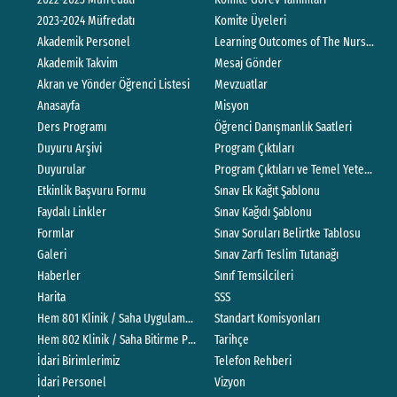
2023-2024 Müfredatı
Komite Üyeleri
Akademik Personel
Learning Outcomes of The Nursing P
Akademik Takvim
Mesaj Gönder
Akran ve Yönder Öğrenci Listesi
Mevzuatlar
Anasayfa
Misyon
Ders Programı
Öğrenci Danışmanlık Saatleri
Duyuru Arşivi
Program Çıktıları
Duyurular
Program Çıktıları ve Temel Yeterlilikle
Etkinlik Başvuru Formu
Sınav Ek Kağıt Şablonu
Faydalı Linkler
Sınav Kağıdı Şablonu
Formlar
Sınav Soruları Belirtke Tablosu
Galeri
Sınav Zarfı Teslim Tutanağı
Haberler
Sınıf Temsilcileri
Harita
SSS
Hem 801 Klinik / Saha Uygulama Kitapçığı
Standart Komisyonları
Hem 802 Klinik / Saha Bitirme Projesi Değerlendirme Rehberi
Tarihçe
İdari Birimlerimiz
Telefon Rehberi
İdari Personel
Vizyon