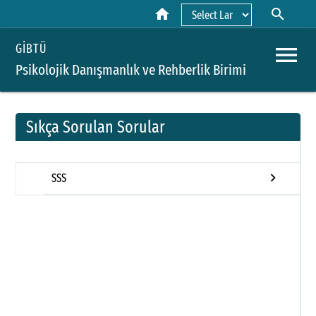
home
search
Powered by
menu
GİBTÜ
Psikolojik Danışmanlık ve Rehberlik Birimi
Sıkça Sorulan Sorular
A
keyboard_arrow_right
SSS
Y
H
B
P
D