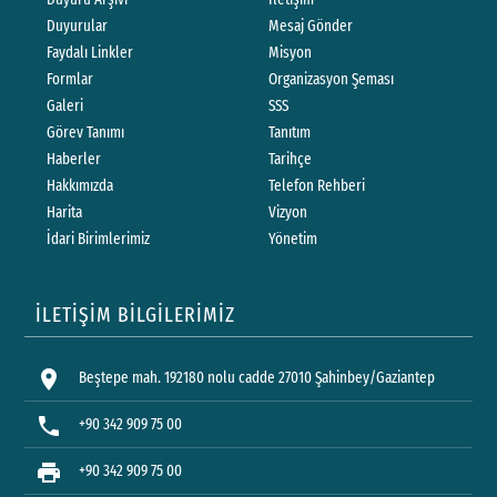
Duyurular
Mesaj Gönder
Faydalı Linkler
Misyon
Formlar
Organizasyon Şeması
Galeri
SSS
Görev Tanımı
Tanıtım
Haberler
Tarihçe
Hakkımızda
Telefon Rehberi
Harita
Vizyon
İdari Birimlerimiz
Yönetim
İLETİŞİM BİLGİLERİMİZ
location_on
Beştepe mah. 192180 nolu cadde 27010 Şahinbey/Gaziantep
phone
+90 342 909 75 00
print
+90 342 909 75 00