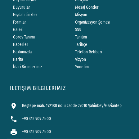
Duyurular
Mesaj Gönder
Faydalı Linkler
Misyon
Formlar
Organizasyon Şeması
Galeri
SSS
Görev Tanımı
Tanıtım
Haberler
Tarihçe
Hakkımızda
Telefon Rehberi
Harita
Vizyon
İdari Birimlerimiz
Yönetim
İLETİŞİM BİLGİLERİMİZ
location_on
Beştepe mah. 192180 nolu cadde 27010 Şahinbey/Gaziantep
phone
+90 342 909 75 00
print
+90 342 909 75 00