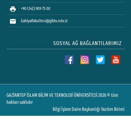
print
+90 (342) 909 75 00
mail
ilahiyatfakultesi@gibtu.edu.tr
SOSYAL AĞ BAĞLANTILARIMIZ
GAZİANTEP İSLAM BİLİM VE TEKNOLOJİ ÜNİVERSİTESİ 2026 © tüm
hakları saklıdır
Bilgi İşlem Daire Başkanlığı Yazılım Birimi