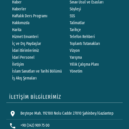
Haber
Sınav Usul ve Esasları
Haberler
Söyleşi
Haftalık Ders Programı
SSS
Hakkımızda
Talimatlar
Harita
Tarihçe
Hizmet Envanteri
Telefon Rehberi
İç ve Dış Paydaşlar
Toplantı Tutanakları
İdari Birimlerimiz
Vizyon
İdari Personel
Yarışma
İletişim
Yıllık Çalışma Planı
İslam Sanatları ve Tarihi Bölümü
Yönetim
İş Akış Şemaları
İLETİŞİM BİLGİLERİMİZ
location_on
Beştepe Mah. 192180 Nolu Cadde 27010 Şahinbey/Gaziantep
phone
+90 (342) 909 75 00