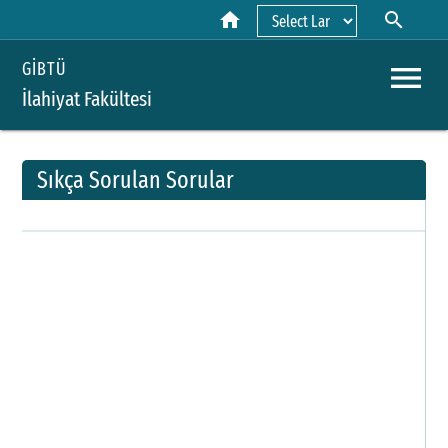
home
search
Powered by
menu
GİBTÜ
İlahiyat Fakültesi
Sıkça Sorulan Sorular
A
Y
H
K
B
P