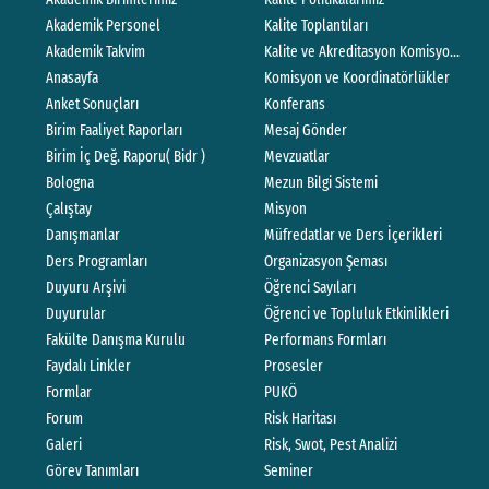
Akademik Personel
Kalite Toplantıları
Akademik Takvim
Kalite ve Akreditasyon Komisyonları Ç
Anasayfa
Komisyon ve Koordinatörlükler
Anket Sonuçları
Konferans
Birim Faaliyet Raporları
Mesaj Gönder
Birim İç Değ. Raporu( Bidr )
Mevzuatlar
Bologna
Mezun Bilgi Sistemi
Çalıştay
Misyon
Danışmanlar
Müfredatlar ve Ders İçerikleri
Ders Programları
Organizasyon Şeması
Duyuru Arşivi
Öğrenci Sayıları
Duyurular
Öğrenci ve Topluluk Etkinlikleri
Fakülte Danışma Kurulu
Performans Formları
Faydalı Linkler
Prosesler
Formlar
PUKÖ
Forum
Risk Haritası
Galeri
Risk, Swot, Pest Analizi
Görev Tanımları
Seminer