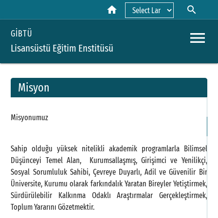
home
search
Powered by
menu
GİBTÜ
Lisansüstü Eğitim Enstitüsü
Misyon
A
Misyonumuz
H
Sahip olduğu yüksek nitelikli akademik programlarla Bilimsel
Düşünceyi Temel Alan, Kurumsallaşmış, Girişimci ve Yenilikçi,
Sosyal Sorumluluk Sahibi, Çevreye Duyarlı, Adil ve Güvenilir Bir
Üniversite, Kurumu olarak farkındalık Yaratan Bireyler Yetiştirmek,
Sürdürülebilir Kalkınma Odaklı Araştırmalar Gerçekleştirmek,
Toplum Yararını Gözetmektir.