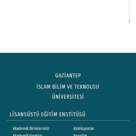
G
İl
GAZİANTEP
İSLAM BİLİM VE TEKNOLOJİ
ÜNİVERSİTESİ
LİSANSÜSTÜ EĞİTİM ENSTİTÜSÜ
Akademik Birimlerimiz
Komisyonlar
Akademik Formlar
Kurullar