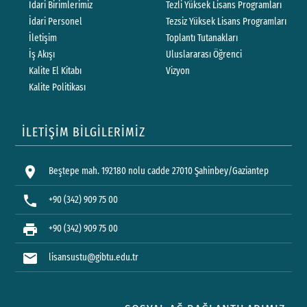
İdari Birimlerimiz
Tezli Yüksek Lisans Programları
İdari Personel
Tezsiz Yüksek Lisans Programları
İletişim
Toplantı Tutanakları
İş Akışı
Uluslararası Öğrenci
Kalite El Kitabı
Vizyon
Kalite Politikası
İLETİŞİM BİLGİLERİMİZ
location_on
Beştepe mah. 192180 nolu cadde 27010 Şahinbey/Gaziantep
phone
+90 (342) 909 75 00
print
+90 (342) 909 75 00
mail
lisansustu@gibtu.edu.tr