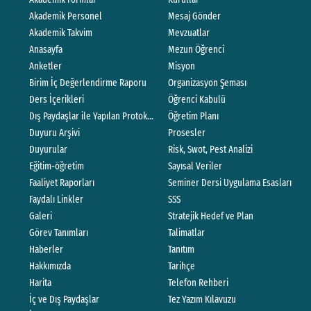
Akademik Personel
Mesaj Gönder
Akademik Takvim
Mevzuatlar
Anasayfa
Mezun Öğrenci
Anketler
Misyon
Birim İç Değerlendirme Raporu
Organizasyon Şeması
Ders İçerikleri
Öğrenci Kabulü
Dış Paydaşlar ile Yapılan Protokoller
Öğretim Planı
Duyuru Arşivi
Prosesler
Duyurular
Risk, Swot, Pest Analizi
Eğitim-öğretim
Sayısal Veriler
Faaliyet Raporları
Seminer Dersi Uygulama Esasları
Faydalı Linkler
SSS
Galeri
Stratejik Hedef ve Plan
Görev Tanımları
Talimatlar
Haberler
Tanıtım
Hakkımızda
Tarihçe
Harita
Telefon Rehberi
İç ve Dış Paydaşlar
Tez Yazım Kılavuzu