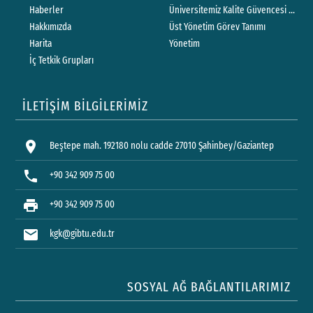
Haberler
Üniversitemiz Kalite Güvencesi Politik
Hakkımızda
Üst Yönetim Görev Tanımı
Harita
Yönetim
İç Tetkik Grupları
İLETİŞİM BİLGİLERİMİZ
location_on
Beştepe mah. 192180 nolu cadde 27010 Şahinbey/Gaziantep
phone
+90 342 909 75 00
print
+90 342 909 75 00
mail
kgk@gibtu.edu.tr
SOSYAL AĞ BAĞLANTILARIMIZ