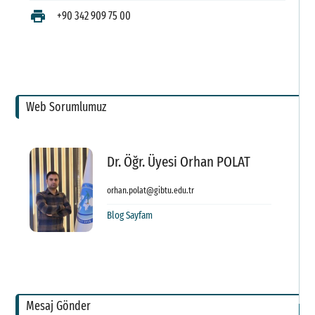
K
print
+90 342 909 75 00
D
B
D
Web Sorumlumuz
F
K
Dr. Öğr. Üyesi Orhan POLAT
M
orhan.polat@gibtu.edu.tr
Ka
Blog Sayfam
G
F
S
Mesaj Gönder