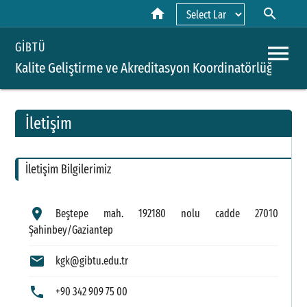
home
search
Powered by
menu
GİBTÜ
Kalite Geliştirme ve Akreditasyon Koordinatörlüğü
İletişim
A
İletişim Bilgilerimiz
Y
H
location_on
Beştepe mah. 192180 nolu cadde 27010
Şahinbey/Gaziantep
B
mail
kgk@gibtu.edu.tr
P
S
phone
+90 342 909 75 00