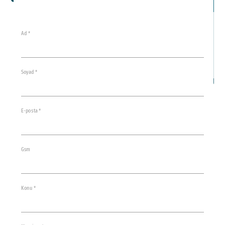
İl
Ad *
Soyad *
E-posta *
Gsm
Konu *