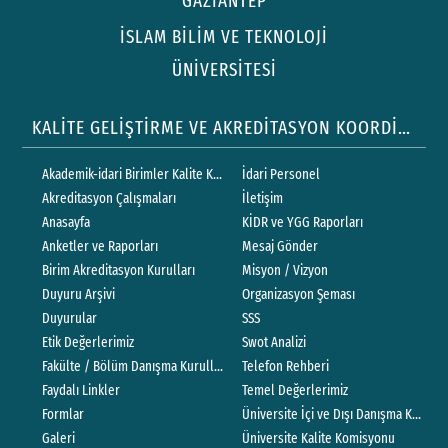
GAZİANTEP
İSLAM BİLİM VE TEKNOLOJİ
ÜNİVERSİTESİ
KALİTE GELİŞTİRME VE AKREDİTASYON KOORDİNATÖRLÜĞÜ
Akademik-idari Birimler Kalite Komisyonları
İdari Personel
Akreditasyon Çalışmaları
İletişim
Anasayfa
KİDR ve YGG Raporları
Anketler ve Raporları
Mesaj Gönder
Birim Akreditasyon Kurulları
Misyon / Vizyon
Duyuru Arşivi
Organizasyon Şeması
Duyurular
SSS
Etik Değerlerimiz
Swot Analizi
Fakülte / Bölüm Danışma Kurulları
Telefon Rehberi
Faydalı Linkler
Temel Değerlerimiz
Formlar
Üniversite İçi ve Dışı Danışma Kurullar
Galeri
Üniversite Kalite Komisyonu