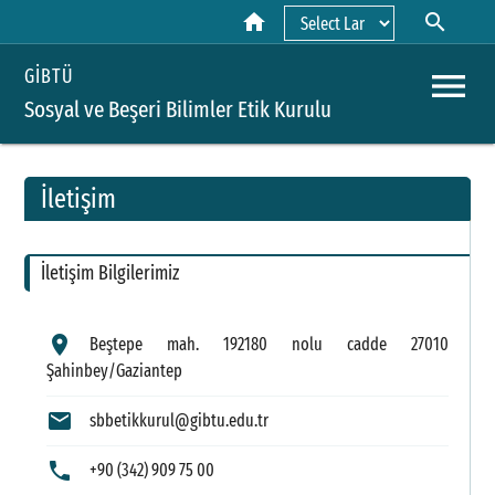
home
search
Powered by
menu
GİBTÜ
Sosyal ve Beşeri Bilimler Etik Kurulu
İletişim
A
İletişim Bilgilerimiz
Y
H
location_on
Beştepe mah. 192180 nolu cadde 27010
Şahinbey/Gaziantep
Y
mail
sbbetikkurul@gibtu.edu.tr
F
F
phone
+90 (342) 909 75 00