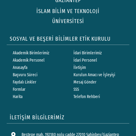
GAZİANTEP
İSLAM BİLİM VE TEKNOLOJİ
ÜNİVERSİTESİ
SOSYAL VE BEŞERİ BİLİMLER ETİK KURULU
Akademik Birimlerimiz
İdari Birimlerimiz
Akademik Personel
İdari Personel
Anasayfa
İletişim
Başvuru Süreci
Kurulun Amacı ve İşleyişi
Faydalı Linkler
Mesaj Gönder
Formlar
SSS
Harita
Telefon Rehberi
İLETİŞİM BİLGİLERİMİZ
location_on
Beştepe mah. 192180 nolu cadde 27010 Şahinbey/Gaziantep