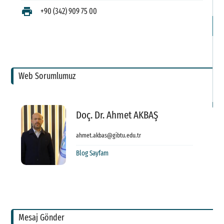
S
print
+90 (342) 909 75 00
İl
Web Sorumlumuz
Doç. Dr. Ahmet AKBAŞ
ahmet.akbas@gibtu.edu.tr
Blog Sayfam
Mesaj Gönder