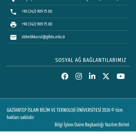
phone
+90 (342) 909 75 00
print
+90 (342) 909 75 00
mail
sbbetikkurul@gibtu.edu.tr
SOSYAL AĞ BAĞLANTILARIMIZ
GAZİANTEP İSLAM BİLİM VE TEKNOLOJİ ÜNİVERSİTESİ 2026 © tüm
hakları saklıdır
Bilgi İşlem Daire Başkanlığı Yazılım Birimi