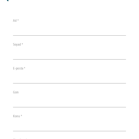
Ad *
Soyad *
E-posta *
Gsm
Konu *