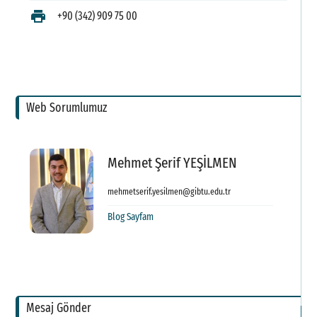
B
print
+90 (342) 909 75 00
P
A
Ö
Web Sorumlumuz
A
F
Mehmet Şerif YEŞİLMEN
D
mehmetserif.yesilmen@gibtu.edu.tr
G
Blog Sayfam
M
F
S
Mesaj Gönder