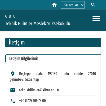
home
search
Powered by
menu
GİBTÜ
Teknik Bilimler Meslek Yüksekokulu
İletişim
A
İletişim Bilgilerimiz
Y
H
location_on
Beştepe mah. 192180 nolu cadde 27010
Şahinbey/Gaziantep
Ka
mail
teknikbilimler@gibtu.edu.tr
Ka
T
phone
+90 (342) 909 75 00