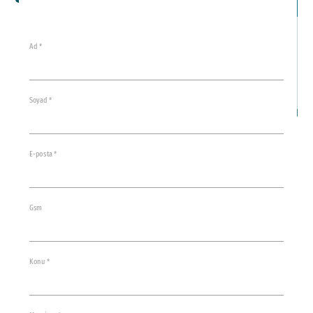
İl
Ad *
Soyad *
E-posta *
Gsm
Konu *