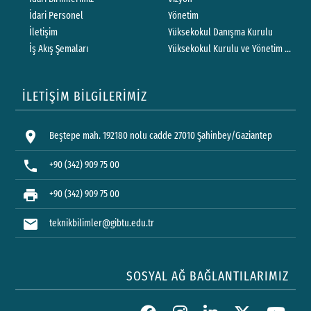
İdari Personel
Yönetim
İletişim
Yüksekokul Danışma Kurulu
İş Akış Şemaları
Yüksekokul Kurulu ve Yönetim Kurulu 
İLETİŞİM BİLGİLERİMİZ
location_on
Beştepe mah. 192180 nolu cadde 27010 Şahinbey/Gaziantep
phone
+90 (342) 909 75 00
print
+90 (342) 909 75 00
mail
teknikbilimler@gibtu.edu.tr
SOSYAL AĞ BAĞLANTILARIMIZ