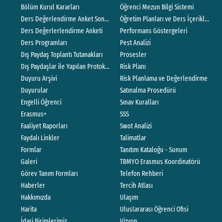
Bölüm Kurul Kararları
Öğrenci Mezun Bilgi Sistemi
Ders Değerlendirme Anket Sonuçları
Öğretim Planları ve Ders İçerikleri
Ders Değerlerlendirme Anketi
Performans Göstergeleri
Ders Programları
Pest Analizi
Dış Paydaş Toplantı Tutanakları
Prosesler
Dış Paydaşlar ile Yapılan Protokoller
Risk Planı
Duyuru Arşivi
Risk Planlama ve Değerlendirme
Duyurular
Satınalma Prosedürü
Engelli Öğrenci
Sınav Kuralları
Erasmus+
SSS
Faaliyet Raporları
Swot Analizi
Faydalı Linkler
Talimatlar
Formlar
Tanıtım Kataloğu - Sunum
Galeri
TBMYO Erasmus Koordinatörü
Görev Tanım Formları
Telefon Rehberi
Haberler
Tercih Atlası
Hakkımızda
Ulaşım
Harita
Uluslararası Öğrenci Ofisi
İdari Birimlerimiz
Vizyon