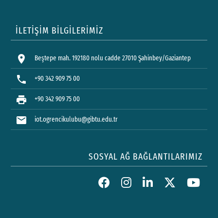
İLETİŞİM BİLGİLERİMİZ
location_on
Beştepe mah. 192180 nolu cadde 27010 Şahinbey/Gaziantep
phone
+90 342 909 75 00
print
+90 342 909 75 00
mail
iot.ogrencikulubu@gibtu.edu.tr
SOSYAL AĞ BAĞLANTILARIMIZ