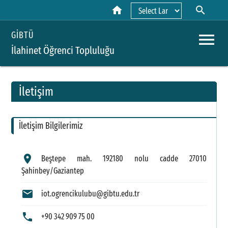
home
search
Powered by
menu
GİBTÜ
İlahinet Öğrenci Topluluğu
İletişim
A
İletişim Bilgilerimiz
Y
H
location_on
Beştepe mah. 192180 nolu cadde 27010
Şahinbey/Gaziantep
B
mail
iot.ogrencikulubu@gibtu.edu.tr
P
D
phone
+90 342 909 75 00