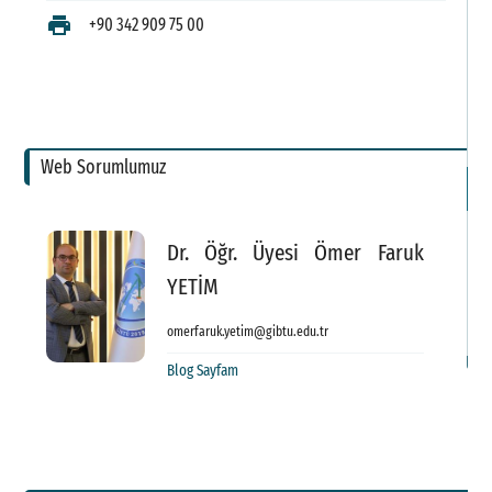
F
print
+90 342 909 75 00
G
F
S
Web Sorumlumuz
İl
Dr. Öğr. Üyesi Ömer Faruk
YETİM
omerfaruk.yetim@gibtu.edu.tr
Blog Sayfam