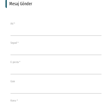
Mesaj Gönder
Ad *
Soyad *
E-posta *
Gsm
Konu *