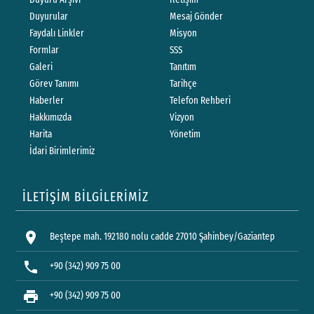
Duyurular
Mesaj Gönder
Faydalı Linkler
Misyon
Formlar
SSS
Galeri
Tanıtım
Görev Tanımı
Tarihçe
Haberler
Telefon Rehberi
Hakkımızda
Vizyon
Harita
Yönetim
İdari Birimlerimiz
İLETİŞİM BİLGİLERİMİZ
location_on
Beştepe mah. 192180 nolu cadde 27010 Şahinbey/Gaziantep
phone
+90 (342) 909 75 00
print
+90 (342) 909 75 00