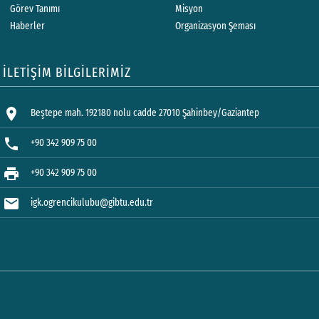
Görev Tanımı
Misyon
Haberler
Organizasyon Şeması
İLETİŞİM BİLGİLERİMİZ
location_on
Beştepe mah. 192180 nolu cadde 27010 Şahinbey/Gaziantep
phone
+90 342 909 75 00
print
+90 342 909 75 00
mail
igk.ogrencikulubu@gibtu.edu.tr