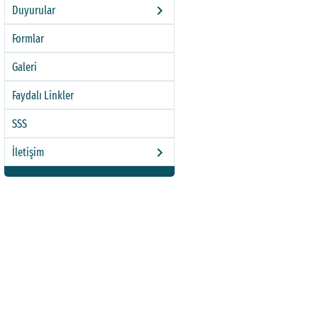
keyboard_arrow_right
Duyurular
Formlar
Galeri
Faydalı Linkler
SSS
keyboard_arrow_right
İletişim