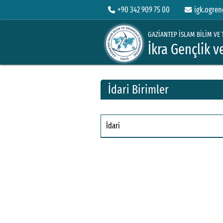
+90 342 909 75 00
igk.ogren
GAZİANTEP İSLAM BİLİM VE 
İkra Gençlik v
İdari Birimler
İdari