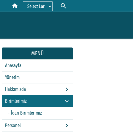
home
search
Powered by
MENÜ
Anasayfa
Yönetim
keyboard_arrow_right
Hakkımızda
keyboard_arrow_right
Birimlerimiz
İdari Birimlerimiz
keyboard_arrow_right
Personel