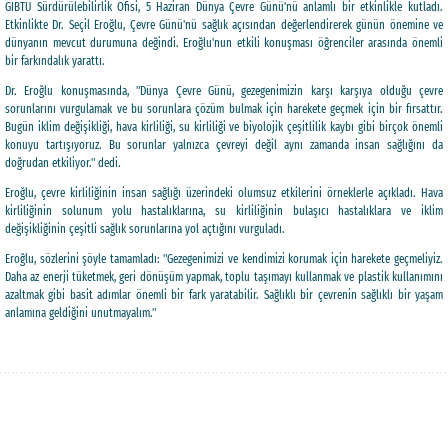
GIBTU Sürdürülebilirlik Ofisi, 5 Haziran Dünya Çevre Günü'nü anlamlı bir etkinlikle kutladı.
Etkinlikte Dr. Seçil Eroğlu, Çevre Günü'nü sağlık açısından değerlendirerek günün önemine ve
dünyanın mevcut durumuna değindi. Eroğlu'nun etkili konuşması öğrenciler arasında önemli
bir farkındalık yarattı.
Dr. Eroğlu konuşmasında, "Dünya Çevre Günü, gezegenimizin karşı karşıya olduğu çevre
sorunlarını vurgulamak ve bu sorunlara çözüm bulmak için harekete geçmek için bir fırsattır.
Bugün iklim değişikliği, hava kirliliği, su kirliliği ve biyolojik çeşitlilik kaybı gibi birçok önemli
konuyu tartışıyoruz. Bu sorunlar yalnızca çevreyi değil aynı zamanda insan sağlığını da
doğrudan etkiliyor." dedi.
Eroğlu, çevre kirliliğinin insan sağlığı üzerindeki olumsuz etkilerini örneklerle açıkladı. Hava
kirliliğinin solunum yolu hastalıklarına, su kirliliğinin bulaşıcı hastalıklara ve iklim
değişikliğinin çeşitli sağlık sorunlarına yol açtığını vurguladı.
Eroğlu, sözlerini şöyle tamamladı: "Gezegenimizi ve kendimizi korumak için harekete geçmeliyiz.
Daha az enerji tüketmek, geri dönüşüm yapmak, toplu taşımayı kullanmak ve plastik kullanımını
azaltmak gibi basit adımlar önemli bir fark yaratabilir. Sağlıklı bir çevrenin sağlıklı bir yaşam
anlamına geldiğini unutmayalım."