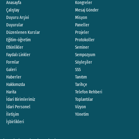
Anasayfa
Kongreler
Çalıştay
Mesaj Gönder
Duyuru Arşivi
Misyon
Duyurular
Paneller
Düzenlenen Kurslar
Projeler
Eğitim-öğretim
Protokoller
Etkinlikler
Seminer
Faydalı Linkler
Sempozyum
Formlar
Söyleşiler
Galeri
SSS
Haberler
Tanıtım
Hakkımızda
Tarihçe
Harita
Telefon Rehberi
İdari Birimlerimiz
Toplantılar
İdari Personel
Vizyon
İletişim
Yönetim
İşbirlikleri