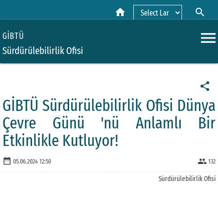
home
search
Powered by
menu
GİBTÜ
Sürdürülebilirlik Ofisi
share
GİBTÜ Sürdürülebilirlik Ofisi Dünya
Çevre Günü 'nü Anlamlı Bir
Etkinlikle Kutluyor!
date_range
people
05.06.2024 12:50
132
Sürdürülebilirlik Ofisi