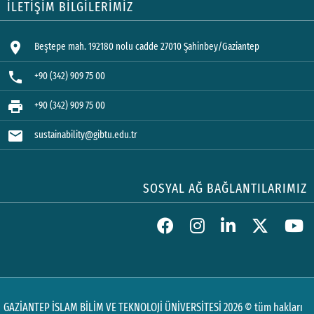
İLETİŞİM BİLGİLERİMİZ
location_on
Beştepe mah. 192180 nolu cadde 27010 Şahinbey/Gaziantep
phone
+90 (342) 909 75 00
print
+90 (342) 909 75 00
mail
sustainability@gibtu.edu.tr
SOSYAL AĞ BAĞLANTILARIMIZ
GAZİANTEP İSLAM BİLİM VE TEKNOLOJİ ÜNİVERSİTESİ 2026 © tüm hakları