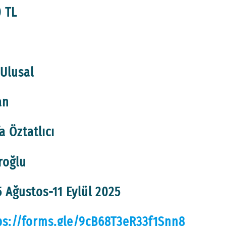
0 TL
 Ulusal
an
a Öztatlıcı
Eroğlu
5 Ağustos-11 Eylül 2025
ps://forms.gle/9cB68T3eR33f1Snn8