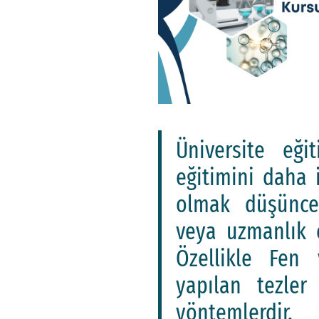
Üniversite eğitimini tamamlayan birçok genç
eğitimini daha
olmak düşünce
veya uzmanlık e
Özellikle Fen 
yapılan tezler
yöntemlerdir