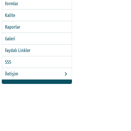
Formlar
Kalite
Raporlar
Galeri
Faydalı Linkler
SSS
keyboard_arrow_right
İletişim