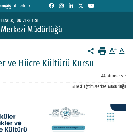
mm@gibtu.edu.tr
TEKNOLOJİ ÜNİVERSİTESİ
m Merkezi Müdürlüğü
print
text_format
text_format
share
er ve Hücre Kültürü Kursu
people
Okunma :
507
Sürekli Eğitim Merkezi Müdürlüğü