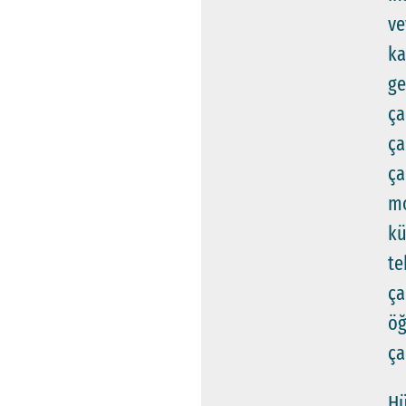
ve
ka
g
ça
ça
ça
mo
k
te
ça
öğ
ça
Hü