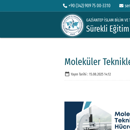
+90 (342) 909 75 00-3310
se
GAZİANTEP İSLAM BİLİM VE 
Sürekli Eğiti
Moleküler Teknikl
date_range
Yayın Tarihi :
15.08.2025 14:12