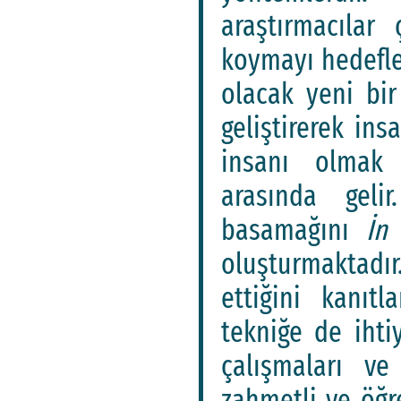
araştırmacılar
koymayı hedefler
olacak yeni bir
geliştirerek in
insanı olmak 
arasında geli
basamağını
İn
oluşturmaktadır
ettiğini kanıt
tekniğe de ihti
çalışmaları ve
zahmetli ve öğr