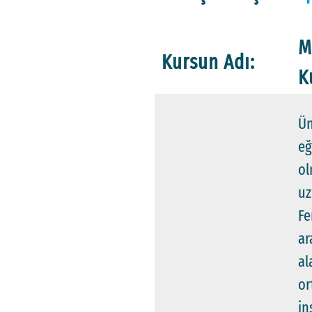
M
Kursun Adı:
K
Ün
eğ
ol
uz
Fe
ar
al
or
in