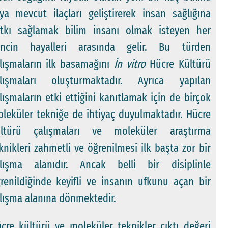
ya mevcut ilaçları geliştirerek insan sağlığına
tkı sağlamak bilim insanı olmak isteyen her
encin hayalleri arasında gelir. Bu türden
lışmaların ilk basamağını
İn vitro
Hücre Kültürü
lışmaları oluşturmaktadır. Ayrıca yapılan
lışmaların etki ettiğini kanıtlamak için de birçok
leküler tekniğe de ihtiyaç duyulmaktadır. Hücre
ültürü çalışmaları ve moleküler araştırma
knikleri zahmetli ve öğrenilmesi ilk başta zor bir
lışma alanıdır. Ancak belli bir disiplinle
renildiğinde keyifli ve insanın ufkunu açan bir
lışma alanına dönmektedir.
cre kültürü ve moleküler teknikler çıktı değeri