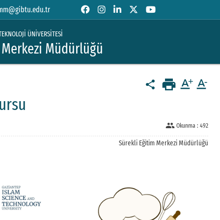
mm@gibtu.edu.tr
TEKNOLOJİ ÜNİVERSİTESİ
m Merkezi Müdürlüğü
print
text_format
text_format
share
Kursu
people
Okunma :
492
Sürekli Eğitim Merkezi Müdürlüğü