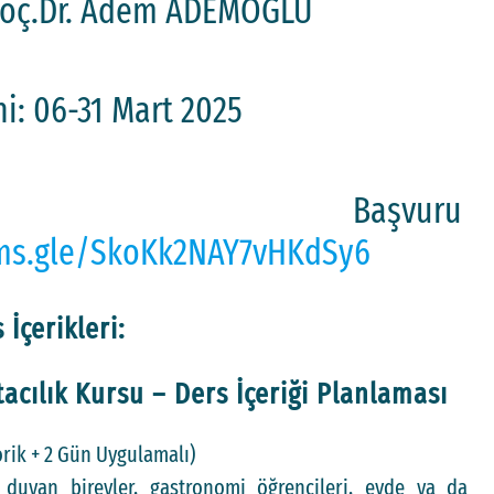
 Doç.Dr. Adem ADEMOĞLU
i: 06-31 Mart 2025
Başvuru
rms.gle/SkoKk2NAY7vHKdSy6
 İçerikleri:
tacılık Kursu – Ders İçeriği Planlaması
rik + 2 Gün Uygulamalı)
gi duyan bireyler, gastronomi öğrencileri, evde ya da