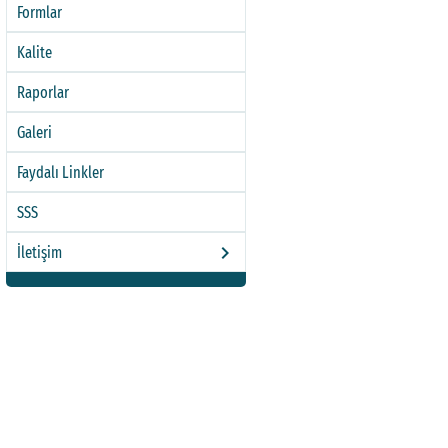
Formlar
Kalite
Raporlar
Galeri
Faydalı Linkler
SSS
keyboard_arrow_right
İletişim