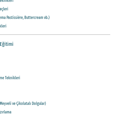
eknikleri
çleri
ema Pastissière, Buttercream vb.)
kleri
Eğitimi
ı
me Teknikleri
Meyveli ve Çikolatalı Dolgular)
azırlama