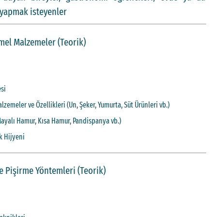
 yapmak isteyenler
emel Malzemeler (Teorik)
esi
lzemeler ve Özellikleri (Un, Şeker, Yumurta, Süt Ürünleri vb.)
(Mayalı Hamur, Kısa Hamur, Pandispanya vb.)
k Hijyeni
ve Pişirme Yöntemleri (Teorik)