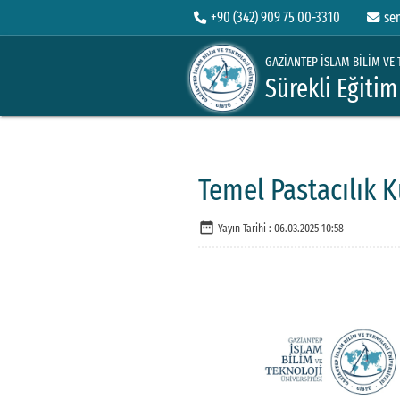
+90 (342) 909 75 00-3310
se
GAZİANTEP İSLAM BİLİM VE 
Sürekli Eğiti
Temel Pastacılık 
date_range
Yayın Tarihi :
06.03.2025 10:58