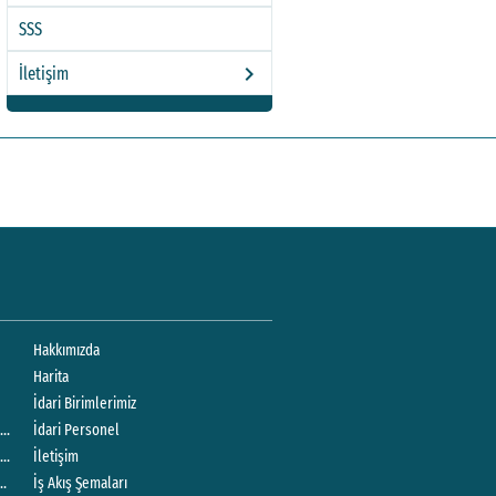
SSS
keyboard_arrow_right
İletişim
Hakkımızda
Harita
İdari Birimlerimiz
k Uygulama Değerlendirme Formu
İdari Personel
si Klinik Uygulama Değerlendirme Formu
İletişim
ı Dersi Klinik Uygulama Değerlendirme Formu
İş Akış Şemaları