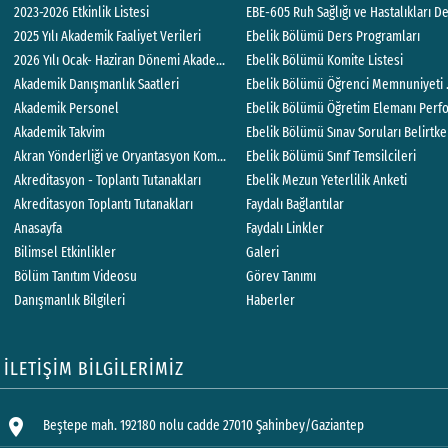
2023-2026 Etkinlik Listesi
EBE-605 Ruh Sağlığı ve Hastalıkları 
2025 Yılı Akademik Faaliyet Verileri
Ebelik Bölümü Ders Programları
2026 Yılı Ocak- Haziran Dönemi Akademik Faaliyet Verileri
Ebelik Bölümü Komite Listesi
Akademik Danışmanlık Saatleri
Akademik Personel
Ebelik Bölümü Öğretim Elemanı Perf
Akademik Takvim
Ebelik Bölümü Sınav Soruları Belirtk
Akran Yönderliği ve Oryantasyon Komitesi
Ebelik Bölümü Sınıf Temsilcileri
Akreditasyon - Toplantı Tutanakları
Ebelik Mezun Yeterlilik Anketi
Akreditasyon Toplantı Tutanakları
Faydalı Bağlantılar
Anasayfa
Faydalı Linkler
Bilimsel Etkinlikler
Galeri
Bölüm Tanıtım Videosu
Görev Tanımı
Danışmanlık Bilgileri
Haberler
İLETİŞİM BİLGİLERİMİZ
location_on
Beştepe mah. 192180 nolu cadde 27010 Şahinbey/Gaziantep