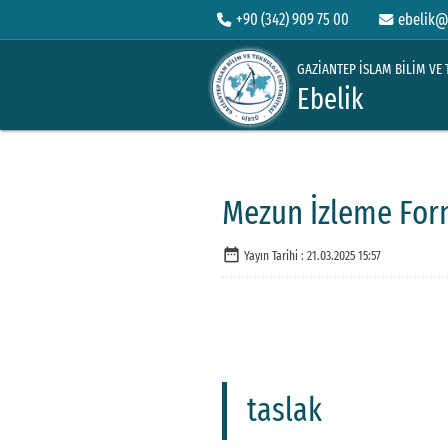
+90 (342) 909 75 00
ebelik@
GAZİANTEP İSLAM BİLİM VE 
Ebelik
Mezun İzleme For
date_range
Yayın Tarihi :
21.03.2025 15:57
taslak