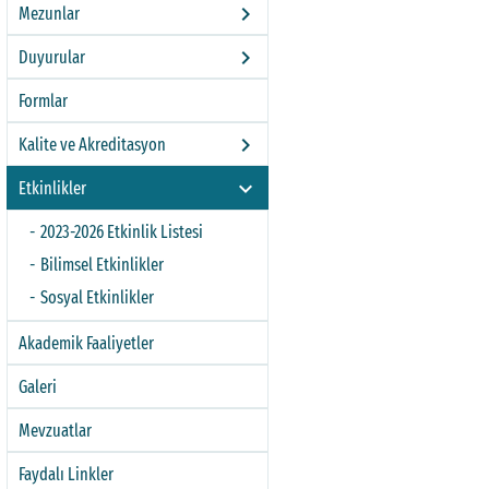
keyboard_arrow_right
Mezunlar
keyboard_arrow_right
Duyurular
Formlar
keyboard_arrow_right
Kalite ve Akreditasyon
keyboard_arrow_right
Etkinlikler
2023-2026 Etkinlik Listesi
Bilimsel Etkinlikler
Sosyal Etkinlikler
Akademik Faaliyetler
Galeri
Mevzuatlar
Faydalı Linkler