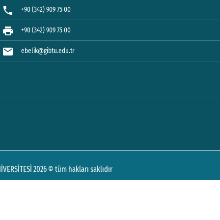
phone
+90 (342) 909 75 00
print
+90 (342) 909 75 00
mail
ebelik@gibtu.edu.tr
VERSİTESİ 2026 © tüm hakları saklıdır