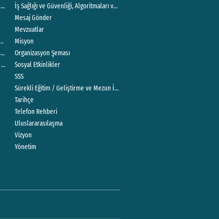
Dersi Klinik Uygulama Değerlendirme Formu
İş Sağlığı ve Güvenliği, Algoritmaları ve Formları
Mesaj Gönder
Mevzuatlar
Misyon
Ebelik Bölümü Öğrenci Memnuniyeti Anketi ( Akademik Danışmanlık ve Rehberlik )
ormans Değerlendirme Anketi
Organizasyon Şeması
e Tablosu Formu
Sosyal Etkinlikler
SSS
Sürekli Eğitim / Geliştirme ve Mezun İzleme Komitesi
Tarihçe
Telefon Rehberi
Uluslararasılaşma
Vizyon
Yönetim