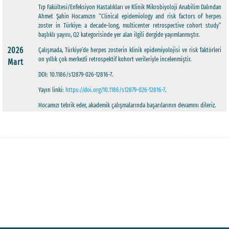
Tıp Fakültesi/Enfeksiyon Hastalıkları ve Klinik Mikrobiyoloji Anabilim Dalından
Ahmet Şahin Hocamızın “Clinical epidemiology and risk factors of herpes
zoster in Türkiye: a decade-long, multicenter retrospective cohort study”
başlıklı yayını, Q2 kategorisinde yer alan ilgili dergide yayımlanmıştır.
2026
Çalışmada, Türkiye’de herpes zosterin klinik epidemiyolojisi ve risk faktörleri
on yıllık çok merkezli retrospektif kohort verileriyle incelenmiştir.
Mart
DOI: 10.1186/s12879-026-12816-7.
Yayın linki:
https://doi.org/10.1186/s12879-026-12816-7
.
Hocamızı tebrik eder, akademik çalışmalarında başarılarının devamını dileriz.