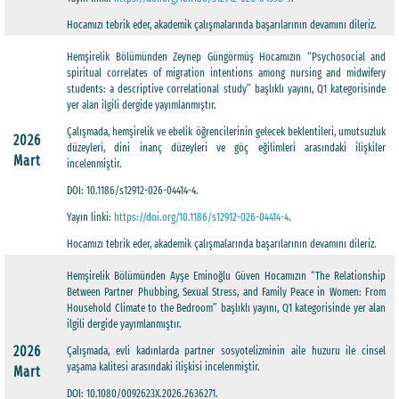
Hocamızı tebrik eder, akademik çalışmalarında başarılarının devamını dileriz.
Hemşirelik Bölümünden Zeynep Güngörmüş Hocamızın “Psychosocial and
spiritual correlates of migration intentions among nursing and midwifery
students: a descriptive correlational study” başlıklı yayını, Q1 kategorisinde
yer alan ilgili dergide yayımlanmıştır.
Çalışmada, hemşirelik ve ebelik öğrencilerinin gelecek beklentileri, umutsuzluk
2026
düzeyleri, dini inanç düzeyleri ve göç eğilimleri arasındaki ilişkiler
Mart
incelenmiştir.
DOI: 10.1186/s12912-026-04414-4.
Yayın linki:
https://doi.org/10.1186/s12912-026-04414-4
.
Hocamızı tebrik eder, akademik çalışmalarında başarılarının devamını dileriz.
Hemşirelik Bölümünden Ayşe Eminoğlu Güven Hocamızın “The Relationship
Between Partner Phubbing, Sexual Stress, and Family Peace in Women: From
Household Climate to the Bedroom” başlıklı yayını, Q1 kategorisinde yer alan
ilgili dergide yayımlanmıştır.
2026
Çalışmada, evli kadınlarda partner sosyotelizminin aile huzuru ile cinsel
yaşama kalitesi arasındaki ilişkisi incelenmiştir.
Mart
DOI: 10.1080/0092623X.2026.2636271.