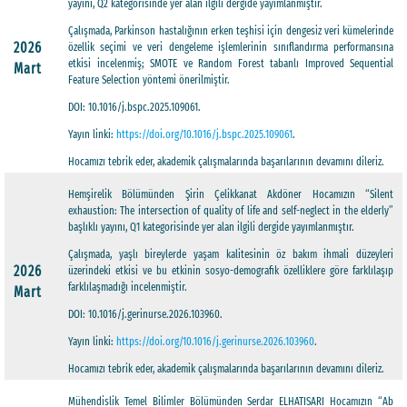
yayını, Q2 kategorisinde yer alan ilgili dergide yayımlanmıştır.
Çalışmada, Parkinson hastalığının erken teşhisi için dengesiz veri kümelerinde
2026
özellik seçimi ve veri dengeleme işlemlerinin sınıflandırma performansına
etkisi incelenmiş; SMOTE ve Random Forest tabanlı Improved Sequential
Mart
Feature Selection yöntemi önerilmiştir.
DOI: 10.1016/j.bspc.2025.109061.
Yayın linki:
https://doi.org/10.1016/j.bspc.2025.109061
.
Hocamızı tebrik eder, akademik çalışmalarında başarılarının devamını dileriz.
Hemşirelik Bölümünden Şirin Çelikkanat Akdöner Hocamızın “Silent
exhaustion: The intersection of quality of life and self-neglect in the elderly”
başlıklı yayını, Q1 kategorisinde yer alan ilgili dergide yayımlanmıştır.
Çalışmada, yaşlı bireylerde yaşam kalitesinin öz bakım ihmali düzeyleri
2026
üzerindeki etkisi ve bu etkinin sosyo-demografik özelliklere göre farklılaşıp
farklılaşmadığı incelenmiştir.
Mart
DOI: 10.1016/j.gerinurse.2026.103960.
Yayın linki:
https://doi.org/10.1016/j.gerinurse.2026.103960
.
Hocamızı tebrik eder, akademik çalışmalarında başarılarının devamını dileriz.
Mühendislik Temel Bilimler Bölümünden Serdar ELHATISARI Hocamızın “Ab