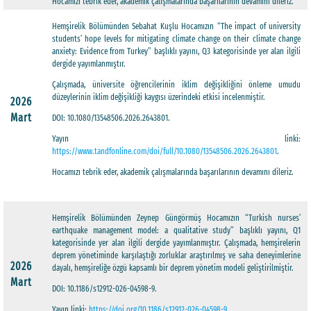
Hocamızı tebrik eder, akademik çalışmalarında başarılarının devamını dileriz.
Hemşirelik Bölümünden Sebahat Kuşlu Hocamızın “The impact of university
students’ hope levels for mitigating climate change on their climate change
anxiety: Evidence from Turkey” başlıklı yayını, Q3 kategorisinde yer alan ilgili
dergide yayımlanmıştır.
Çalışmada, üniversite öğrencilerinin iklim değişikliğini önleme umudu
düzeylerinin iklim değişikliği kaygısı üzerindeki etkisi incelenmiştir.
2026
Mart
DOI: 10.1080/13548506.2026.2643801.
Yayın linki:
https://www.tandfonline.com/doi/full/10.1080/13548506.2026.2643801
.
Hocamızı tebrik eder, akademik çalışmalarında başarılarının devamını dileriz.
Hemşirelik Bölümünden Zeynep Güngörmüş Hocamızın “Turkish nurses’
earthquake management model: a qualitative study” başlıklı yayını, Q1
kategorisinde yer alan ilgili dergide yayımlanmıştır. Çalışmada, hemşirelerin
deprem yönetiminde karşılaştığı zorluklar araştırılmış ve saha deneyimlerine
2026
dayalı, hemşireliğe özgü kapsamlı bir deprem yönetim modeli geliştirilmiştir.
Mart
DOI: 10.1186/s12912-026-04598-9.
Yayın linki:
https://doi.org/10.1186/s12912-026-04598-9
.