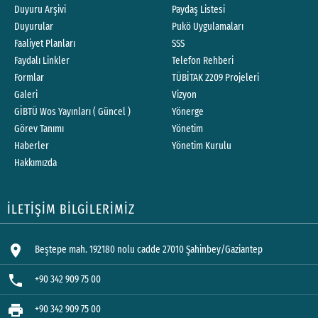
Duyuru Arşivi
Paydaş Listesi
Duyurular
Pukö Uygulamaları
Faaliyet Planları
SSS
Faydalı Linkler
Telefon Rehberi
Formlar
TÜBİTAK 2209 Projeleri
Galeri
Vizyon
GİBTÜ Wos Yayınları ( Güncel )
Yönerge
Görev Tanımı
Yönetim
Haberler
Yönetim Kurulu
Hakkımızda
İLETİŞİM BİLGİLERİMİZ
location_on
Beştepe mah. 192180 nolu cadde 27010 Şahinbey/Gaziantep
phone
+90 342 909 75 00
print
+90 342 909 75 00