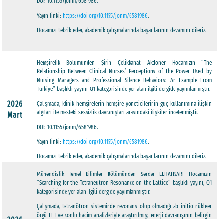
DOI: 10.1155/jonm/6581986.
Yayın linki:
https://doi.org/10.1155/jonm/6581986
.
Hocamızı tebrik eder, akademik çalışmalarında başarılarının devamını dileriz.
Hemşirelik Bölümünden Şirin Çelikkanat Akdöner Hocamızın “The
Relationship Between Clinical Nurses’ Perceptions of the Power Used by
Nursing Managers and Professional Silence Behaviors: An Example From
Turkiye” başlıklı yayını, Q1 kategorisinde yer alan ilgili dergide yayımlanmıştır.
2026
Çalışmada, klinik hemşirelerin hemşire yöneticilerinin güç kullanımına ilişkin
algıları ile mesleki sessizlik davranışları arasındaki ilişkiler incelenmiştir.
Mart
DOI: 10.1155/jonm/6581986.
Yayın linki:
https://doi.org/10.1155/jonm/6581986
.
Hocamızı tebrik eder, akademik çalışmalarında başarılarının devamını dileriz.
Mühendislik Temel Bilimler Bölümünden Serdar ELHATISARI Hocamızın
“Searching for the Tetraneutron Resonance on the Lattice” başlıklı yayını, Q1
kategorisinde yer alan ilgili dergide yayımlanmıştır.
Çalışmada, tetranötron sisteminde rezonans olup olmadığı ab initio nükleer
örgü EFT ve sonlu hacim analizleriyle araştırılmış; enerji davranışının belirgin