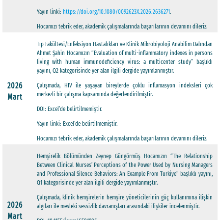
Yayın linki:
https://doi.org/10.1080/0092623X.2026.2636271
.
Hocamızı tebrik eder, akademik çalışmalarında başarılarının devamını dileriz.
Tıp Fakültesi/Enfeksiyon Hastalıkları ve Klinik Mikrobiyoloji Anabilim Dalından
Ahmet Şahin Hocamızın “Evaluation of multi-inflammatory indexes in persons
living with human immunodeficiency virus: a multicenter study” başlıklı
yayını, Q2 kategorisinde yer alan ilgili dergide yayımlanmıştır.
2026
Çalışmada, HIV ile yaşayan bireylerde çoklu inflamasyon indeksleri çok
merkezli bir çalışma kapsamında değerlendirilmiştir.
Mart
DOI: Excel’de belirtilmemiştir.
Yayın linki: Excel’de belirtilmemiştir.
Hocamızı tebrik eder, akademik çalışmalarında başarılarının devamını dileriz.
Hemşirelik Bölümünden Zeynep Güngörmüş Hocamızın “The Relationship
Between Clinical Nurses’ Perceptions of the Power Used by Nursing Managers
and Professional Silence Behaviors: An Example From Turkiye” başlıklı yayını,
Q1 kategorisinde yer alan ilgili dergide yayımlanmıştır.
Çalışmada, klinik hemşirelerin hemşire yöneticilerinin güç kullanımına ilişkin
2026
algıları ile mesleki sessizlik davranışları arasındaki ilişkiler incelenmiştir.
Mart