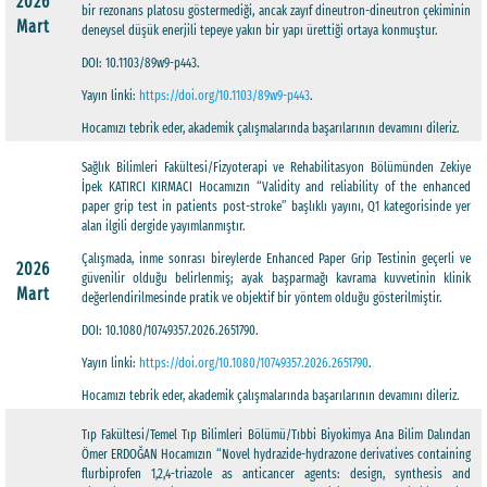
2026
bir rezonans platosu göstermediği, ancak zayıf dineutron-dineutron çekiminin
Mart
deneysel düşük enerjili tepeye yakın bir yapı ürettiği ortaya konmuştur.
DOI: 10.1103/89w9-p443.
Yayın linki:
https://doi.org/10.1103/89w9-p443
.
Hocamızı tebrik eder, akademik çalışmalarında başarılarının devamını dileriz.
Sağlık Bilimleri Fakültesi/Fizyoterapi ve Rehabilitasyon Bölümünden Zekiye
İpek KATIRCI KIRMACI Hocamızın “Validity and reliability of the enhanced
paper grip test in patients post-stroke” başlıklı yayını, Q1 kategorisinde yer
alan ilgili dergide yayımlanmıştır.
Çalışmada, inme sonrası bireylerde Enhanced Paper Grip Testinin geçerli ve
2026
güvenilir olduğu belirlenmiş; ayak başparmağı kavrama kuvvetinin klinik
Mart
değerlendirilmesinde pratik ve objektif bir yöntem olduğu gösterilmiştir.
DOI: 10.1080/10749357.2026.2651790.
Yayın linki:
https://doi.org/10.1080/10749357.2026.2651790
.
Hocamızı tebrik eder, akademik çalışmalarında başarılarının devamını dileriz.
Tıp Fakültesi/Temel Tıp Bilimleri Bölümü/Tıbbi Biyokimya Ana Bilim Dalından
Ömer ERDOĞAN Hocamızın “Novel hydrazide-hydrazone derivatives containing
flurbiprofen 1,2,4-triazole as anticancer agents: design, synthesis and