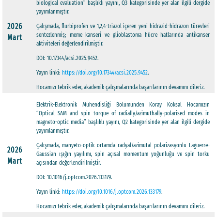
biological evaluation” başlıklı yayını, Q3 kategorisinde yer alan ilgili dergide
yayımlanmıştır.
2026
Çalışmada, flurbiprofen ve 1,2,4-triazol içeren yeni hidrazid-hidrazon türevleri
sentezlenmiş; meme kanseri ve glioblastoma hücre hatlarında antikanser
Mart
aktiviteleri değerlendirilmiştir.
DOI: 10.17344/acsi.2025.9452.
Yayın linki:
https://doi.org/10.17344/acsi.2025.9452
.
Hocamızı tebrik eder, akademik çalışmalarında başarılarının devamını dileriz.
Elektrik-Elektronik Mühendisliği Bölümünden Koray Köksal Hocamızın
“Optical SAM and spin torque of radially/azimuthally-polarised modes in
magneto-optic media” başlıklı yayını, Q2 kategorisinde yer alan ilgili dergide
yayımlanmıştır.
Çalışmada, manyeto-optik ortamda radyal/azimutal polarizasyonlu Laguerre-
2026
Gaussian ışığın yayılımı, spin açısal momentum yoğunluğu ve spin torku
Mart
açısından değerlendirilmiştir.
DOI: 10.1016/j.optcom.2026.133179.
Yayın linki:
https://doi.org/10.1016/j.optcom.2026.133179
.
Hocamızı tebrik eder, akademik çalışmalarında başarılarının devamını dileriz.