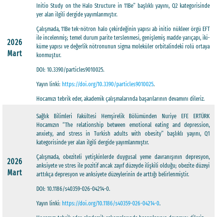
Initio Study on the Halo Structure in 11Be” başlıklı yayını, Q2 kategorisinde
yer alan ilgili dergide yayımlanmıştır.
Çalışmada, 11Be tek-nötron halo çekirdeğinin yapısı ab initio nükleer örgü EFT
ile incelenmiş; temel durum parite terslenmesi, genişlemiş madde yarıçapı, iki-
2026
küme yapısı ve değerlik nötronunun sigma moleküler orbitalindeki rolü ortaya
Mart
konmuştur.
DOI: 10.3390/particles9010025.
Yayın linki:
https://doi.org/10.3390/particles9010025
.
Hocamızı tebrik eder, akademik çalışmalarında başarılarının devamını dileriz.
Sağlık Bilimleri Fakültesi Hemşirelik Bölümünden Nuriye EFE ERTÜRK
Hocamızın “The relationship between emotional eating and depression,
anxiety, and stress in Turkish adults with obesity” başlıklı yayını, Q1
kategorisinde yer alan ilgili dergide yayımlanmıştır.
Çalışmada, obeziteli yetişkinlerde duygusal yeme davranışının depresyon,
2026
anksiyete ve stres ile pozitif ancak zayıf düzeyde ilişkili olduğu; obezite düzeyi
Mart
arttıkça depresyon ve anksiyete düzeylerinin de arttığı belirlenmiştir.
DOI: 10.1186/s40359-026-04214-0.
Yayın linki:
https://doi.org/10.1186/s40359-026-04214-0
.