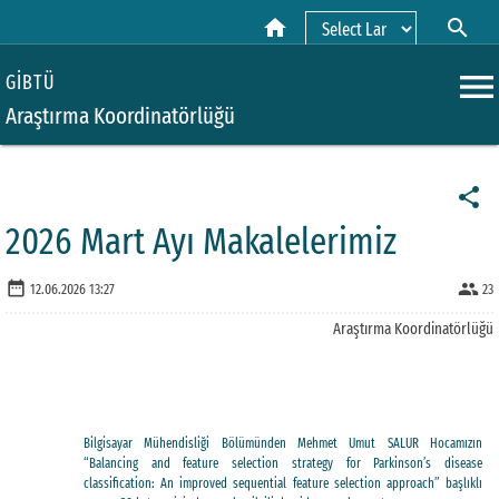
home
search
Powered by
menu
GİBTÜ
Araştırma Koordinatörlüğü
share
2026 Mart Ayı Makalelerimiz
date_range
people
12.06.2026 13:27
23
Araştırma Koordinatörlüğü
Bilgisayar Mühendisliği Bölümünden Mehmet Umut SALUR Hocamızın
“Balancing and feature selection strategy for Parkinson’s disease
classification: An improved sequential feature selection approach” başlıklı