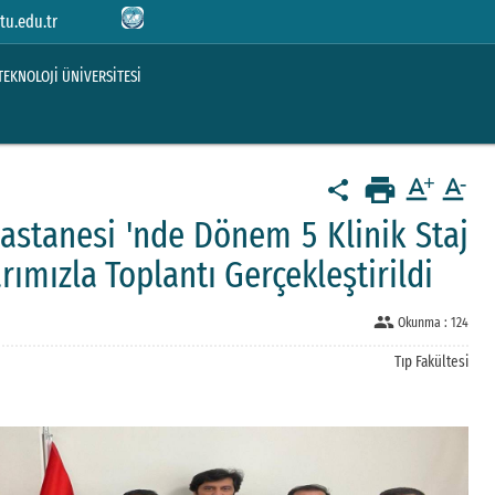
tu.edu.tr
TEKNOLOJİ ÜNİVERSİTESİ
print
text_format
text_format
share
astanesi 'nde Dönem 5 Klinik Staj
ımızla Toplantı Gerçekleştirildi
people
Okunma :
124
Tıp Fakültesi