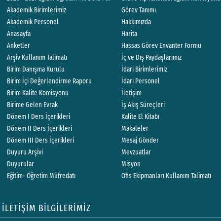
Akademik Birimlerimiz
Görev Tanımı
Akademik Personel
Hakkımızda
Anasayfa
Harita
Anketler
Hassas Görev Envanter Formu
Arşiv Kullanım Talimatı
İç ve Dış Paydaşlarımız
Birim Danışma Kurulu
İdari Birimlerimiz
Birim İçi Değerlendirme Raporu
İdari Personel
Birim Kalite Komisyonu
İletişim
Birime Gelen Evrak
İş Akış Süreçleri
Dönem I Ders İçerikleri
Kalite El Kitabı
Dönem II Ders İçerikleri
Makaleler
Dönem III Ders İçerikleri
Mesaj Gönder
Duyuru Arşivi
Mevzuatlar
Duyurular
Misyon
Eğitim- Öğretim Müfredatı
Ofis Ekipmanları Kullanım Talimatı
İLETİŞİM BİLGİLERİMİZ