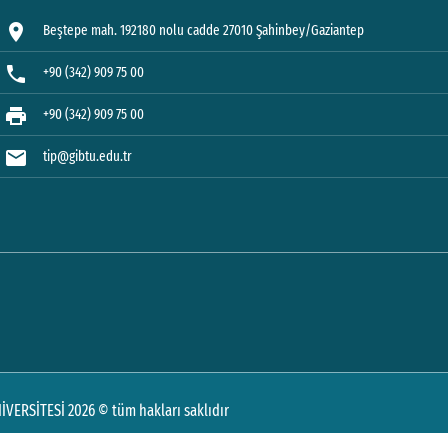
location_on
Beştepe mah. 192180 nolu cadde 27010 Şahinbey/Gaziantep
phone
+90 (342) 909 75 00
print
+90 (342) 909 75 00
mail
tip@gibtu.edu.tr
VERSİTESİ 2026 © tüm hakları saklıdır