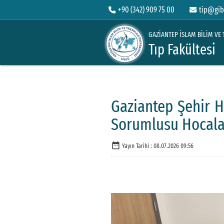
+90 (342) 909 75 00
tip@gib
GAZİANTEP İSLAM BİLİM VE 
Tıp Fakültesi
Gaziantep Şehir H
Sorumlusu Hocalar
date_range
Yayın Tarihi :
08.07.2026 09:56