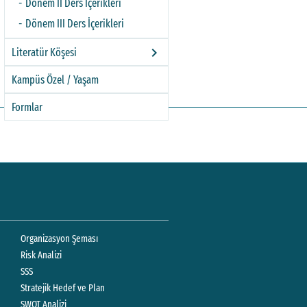
Dönem II Ders İçerikleri
Dönem III Ders İçerikleri
keyboard_arrow_right
Literatür Köşesi
Kampüs Özel / Yaşam
Formlar
Galeri
Mevzuatlar
Faydalı Linkler
SSS
Organizasyon Şeması
keyboard_arrow_right
İletişim
Risk Analizi
SSS
Stratejik Hedef ve Plan
SWOT Analizi