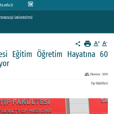
tu.edu.tr
TEKNOLOJİ ÜNİVERSİTESİ
print
text_format
text_format
share
esi Eğitim Öğretim Hayatına 60
yor
people
Okunma :
5695
Tıp Fakültesi