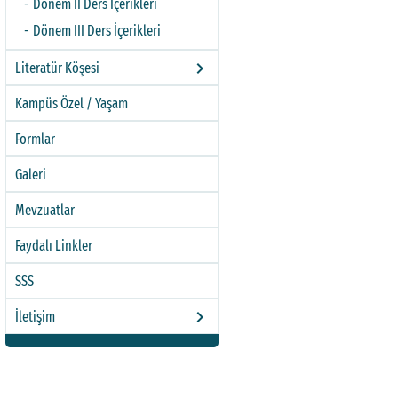
Dönem II Ders İçerikleri
Dönem III Ders İçerikleri
keyboard_arrow_right
Literatür Köşesi
Kampüs Özel / Yaşam
Formlar
Galeri
Mevzuatlar
Faydalı Linkler
SSS
keyboard_arrow_right
İletişim