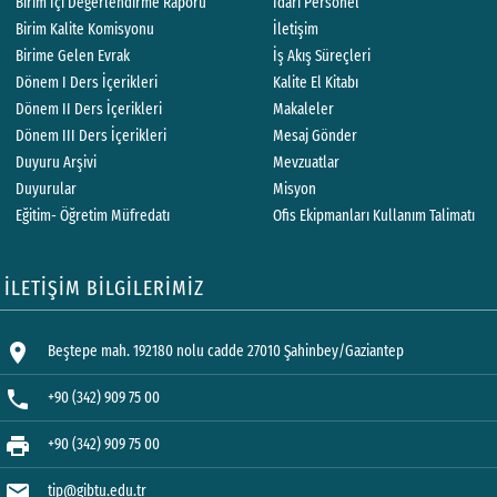
Birim İçi Değerlendirme Raporu
İdari Personel
Birim Kalite Komisyonu
İletişim
Birime Gelen Evrak
İş Akış Süreçleri
Dönem I Ders İçerikleri
Kalite El Kitabı
Dönem II Ders İçerikleri
Makaleler
Dönem III Ders İçerikleri
Mesaj Gönder
Duyuru Arşivi
Mevzuatlar
Duyurular
Misyon
Eğitim- Öğretim Müfredatı
Ofis Ekipmanları Kullanım Talimatı
İLETİŞİM BİLGİLERİMİZ
location_on
Beştepe mah. 192180 nolu cadde 27010 Şahinbey/Gaziantep
phone
+90 (342) 909 75 00
print
+90 (342) 909 75 00
mail
tip@gibtu.edu.tr