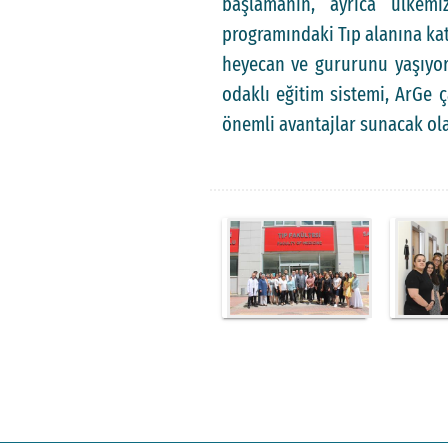
başlamanın, ayrıca ülkemi
programındaki Tıp alanına ka
heyecan ve gururunu yaşıyoru
odaklı eğitim sistemi, ArGe ç
önemli avantajlar sunacak ola