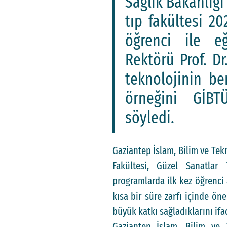
Sağlık Bakanlığı
tıp fakültesi 2
öğrenci ile e
Rektörü Prof. Dr
teknolojinin be
örneğini GİBT
söyledi.
Gaziantep İslam, Bilim ve Tekn
Fakültesi, Güzel Sanatlar
programlarda ilk kez öğrenci 
kısa bir süre zarfı içinde ön
büyük katkı sağladıklarını ifa
Gaziantep İslam, Bilim ve 