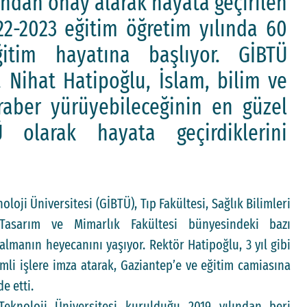
’ndan onay alarak hayata geçirilen
022-2023 eğitim öğretim yılında 60
ğitim hayatına başlıyor. GİBTÜ
. Nihat Hatipoğlu, İslam, bilim ve
raber yürüyebileceğinin en güzel
Ü olarak hayata geçirdiklerini
oloji Üniversitesi (GİBTÜ), Tıp Fakültesi, Sağlık Bilimleri
 Tasarım ve Mimarlık Fakültesi bünyesindeki bazı
almanın heyecanını yaşıyor. Rektör Hatipoğlu, 3 yıl gibi
emli işlere imza atarak, Gaziantep’e ve eğitim camiasına
de etti.
Teknoloji Üniversitesi kurulduğu 2019 yılından beri