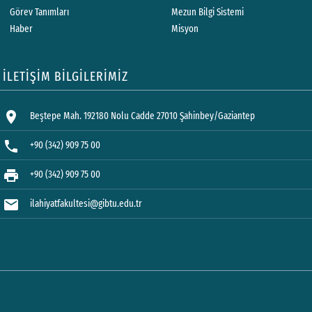
Görev Tanımları
Mezun Bilgi Sistemi
Haber
Misyon
İLETİŞİM BİLGİLERİMİZ
location_on
Beştepe Mah. 192180 Nolu Cadde 27010 Şahinbey/Gaziantep
phone
+90 (342) 909 75 00
print
+90 (342) 909 75 00
mail
ilahiyatfakultesi@gibtu.edu.tr