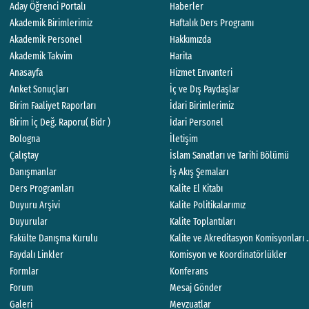
Aday Öğrenci Portalı
Haberler
Akademik Birimlerimiz
Haftalık Ders Programı
Akademik Personel
Hakkımızda
Akademik Takvim
Harita
Anasayfa
Hizmet Envanteri
Anket Sonuçları
İç ve Dış Paydaşlar
Birim Faaliyet Raporları
İdari Birimlerimiz
Birim İç Değ. Raporu( Bidr )
İdari Personel
Bologna
İletişim
Çalıştay
İslam Sanatları ve Tarihi Bölümü
Danışmanlar
İş Akış Şemaları
Ders Programları
Kalite El Kitabı
Duyuru Arşivi
Kalite Politikalarımız
Duyurular
Kalite Toplantıları
Fakülte Danışma Kurulu
Kalite ve Akreditasyon Komisyonları 
Faydalı Linkler
Komisyon ve Koordinatörlükler
Formlar
Konferans
Forum
Mesaj Gönder
Galeri
Mevzuatlar