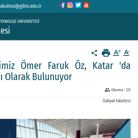
fakultesi@gibtu.edu.tr
TEKNOLOJİ ÜNİVERSİTESİ
tesi
print
text_format
text_format
share
limiz Ömer Faruk Öz, Katar 'da
cı Olarak Bulunuyor
people
Okunma :
225
İlahiyat Fakültesi