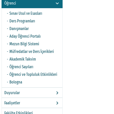
keyboard_arrow_right
Öğrenci
Sınav Usul ve Esasları
Ders Programları
Danışmanlar
Aday Öğrenci Portalı
Mezun Bilgi Sistemi
Müfredatlar ve Ders İçerikleri
Akademik Takvim
Öğrenci Sayıları
Öğrenci ve Topluluk Etkinlikleri
Bologna
keyboard_arrow_right
Duyurular
keyboard_arrow_right
Faaliyetler
Fakülte Etkinlikleri