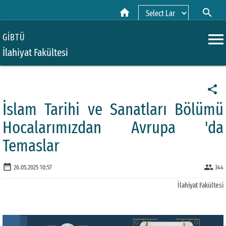
home
search
Powered by
menu
GİBTÜ
İlahiyat Fakültesi
share
İslam Tarihi ve Sanatları Bölümü
Hocalarımızdan Avrupa 'da
Temaslar
date_range
people
26.05.2025 10:57
344
İlahiyat Fakültesi