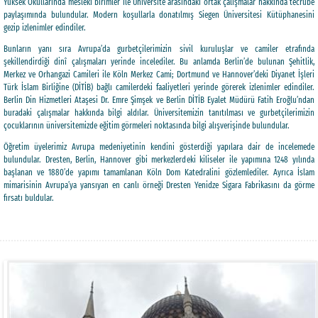
Yüksek Okullarında mesleki birimler ile Üniversite arasındaki ortak çalışmalar hakkında tecrübe
paylaşımında bulundular. Modern koşullarla donatılmış Siegen Üniversitesi Kütüphanesini
gezip izlenimler edindiler.
Bunların yanı sıra Avrupa’da gurbetçilerimizin sivil kuruluşlar ve camiler etrafında
şekillendirdiği dinî çalışmaları yerinde incelediler. Bu anlamda Berlin’de bulunan Şehitlik,
Merkez ve Orhangazi Camileri ile Köln Merkez Cami; Dortmund ve Hannover’deki Diyanet İşleri
Türk İslam Birliğine (DİTİB) bağlı camilerdeki faaliyetleri yerinde görerek izlenimler edindiler.
Berlin Din Hizmetleri Ataşesi Dr. Emre Şimşek ve Berlin DİTİB Eyalet Müdürü Fatih Eroğlu’ndan
buradaki çalışmalar hakkında bilgi aldılar. Üniversitemizin tanıtılması ve gurbetçilerimizin
çocuklarının üniversitemizde eğitim görmeleri noktasında bilgi alışverişinde bulundular.
Öğretim üyelerimiz Avrupa medeniyetinin kendini gösterdiği yapılara dair de incelemede
bulundular. Dresten, Berlin, Hannover gibi merkezlerdeki kiliseler ile yapımına 1248 yılında
başlanan ve 1880’de yapımı tamamlanan Köln Dom Katedralini gözlemlediler. Ayrıca İslam
mimarisinin Avrupa’ya yansıyan en canlı örneği Dresten Yenidze Sigara Fabrikasını da görme
fırsatı buldular.