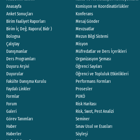
Anasayfa
Komisyon ve Koordinatörlükler
Anket Sonuçları
Konferans
Birim Faaliyet Raporları
Mesaj Gönder
Birim İç Değ. Raporu( Bidr )
Mevzuatlar
Bologna
Mezun Bilgi Sistemi
Çalıştay
Misyon
Danışmanlar
Müfredatlar ve Ders İçerikleri
Ders Programları
Organizasyon Şeması
Duyuru Arşivi
Öğrenci Sayıları
Duyurular
Öğrenci ve Topluluk Etkinlikleri
Fakülte Danışma Kurulu
Performans Formları
Faydalı Linkler
Prosesler
Formlar
PUKÖ
Forum
Risk Haritası
Galeri
Risk, Swot, Pest Analizi
Görev Tanımları
Seminer
Haber
Sınav Usul ve Esasları
Haberler
Söyleşi