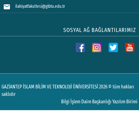
mail
ilahiyatfakultesi@gibtu.edu.tr
SOSYAL AĞ BAĞLANTILARIMIZ
GAZİANTEP İSLAM BİLİM VE TEKNOLOJİ ÜNİVERSİTESİ 2026 © tüm hakları
saklıdır
Bilgi İşlem Daire Başkanlığı Yazılım Birimi