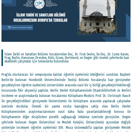
İslam Tarihi ve Sanatları Bölümü hocalarından Doç. Dr. Fırat Sevinç ile Doç. Dr. Cuma Karan;
Prag, Berlin, Hannover, Dresden, Köln, Essen, Dortmund, ve Siegen gibi önemli şehirlerde bazı
akademik çalışmalar için temaslarda bulundular.
Prag’da uluslararası bir sempozyuma katılan öğretim üyelerimiz tebliğlerini sundular. Başkent
Berlin’de bulunan Humboldt Üniversitesinde Teoloji Bölümü hocalarıyla bazı görüşmeler
gerçekleştiren öğretim üyelerimiz üniversiteler arasında nasıl bir iş birliği gerçekleştirilebileceği
hususunda fikir alışverişi yaptılar. Berlin Devlet Kütüphanesinde (Staatsbibliothek zu Berlin)
inceleme ve araştırmalarda bulunan hocalarımız Kütüphane Müdürü Prof. Dr. Christoph Rauch
ile gerçekleştirdikleri görüşmede Üniversitemiz ile Kütüphane arasında yapılacak çalışmalar
üzerinde durdular. Önemli bir yazma nüsha kaynağına sahip olan Berlin Devlet
Kütüphanesinden araştırmacılarımızın nasıl daha fazla yararlanılabileceği konusu ile
Kütüphanenin diğer disiplinlere yönelik sağlayacağı imkânlar üzerinde görüştüler. Siegen
şehrinde bulunan Siegen Üniversitesi ve Meslek Kolejini, Üniversitemiz açısından değişik
yönleriyle inceleyen öğretim üyelerimiz StR. Musa Grünewald’la yapılan görüşmede Meslek