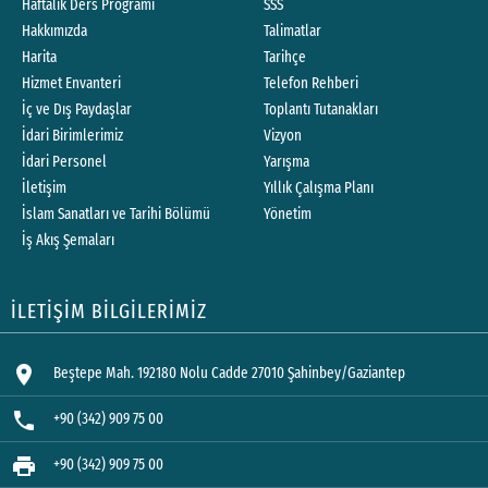
Haftalık Ders Programı
SSS
Hakkımızda
Talimatlar
Harita
Tarihçe
Hizmet Envanteri
Telefon Rehberi
İç ve Dış Paydaşlar
Toplantı Tutanakları
İdari Birimlerimiz
Vizyon
İdari Personel
Yarışma
İletişim
Yıllık Çalışma Planı
İslam Sanatları ve Tarihi Bölümü
Yönetim
İş Akış Şemaları
İLETİŞİM BİLGİLERİMİZ
location_on
Beştepe Mah. 192180 Nolu Cadde 27010 Şahinbey/Gaziantep
phone
+90 (342) 909 75 00
print
+90 (342) 909 75 00