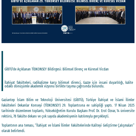
GİBTÜ’de Açıklanan TİDKONSEY Bildirgesi: Bilimsel Direnç ve Küresel Vicdan
İlahiyat fakülteleri, radikalizme karşı bilimsel direnci, Gazze için insani duyarlılığı, kalite
odaklı dönüşümle akademik vizyonu birlikte taşıma çağrısında bulundu.
Gaziantep İslam Bilim ve Teknoloji Üniversitesi (GİBTÜ), Türkiye İlahiyat ve İslami İlimler
Fakülteleri Dekanlar Konseyi (TİDKONSEY) 29. Toplantısına ev sahipliği yaptı. 17 Nisan 2025
tarihinde düzenlenen toplantı, Yükseköğretim Kurulu Başkanı Prof. Dr. Erol Özvar, 14 üniversite
rektörü, 78 fakülte dekanı ve çok sayıda akademisyenin katılımıyla gerçekleşti.
Toplantının ana teması, “İlahiyat ve İslami İlimler Fakültelerinde Kaliteyi Geliştirme Çalışmaları”
olarak belirlendi.