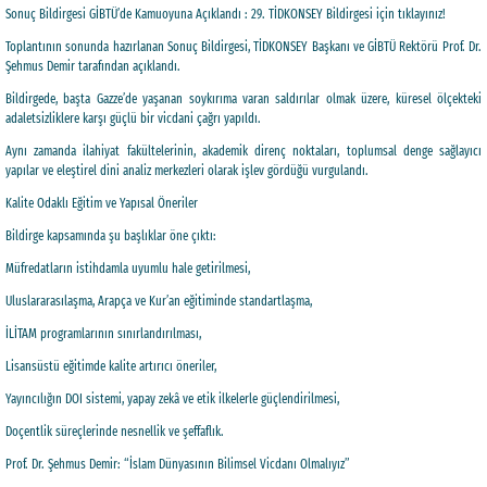
Sonuç Bildirgesi GİBTÜ’de Kamuoyuna Açıklandı : 29. TİDKONSEY Bildirgesi için tıklayınız!
Toplantının sonunda hazırlanan Sonuç Bildirgesi, TİDKONSEY Başkanı ve GİBTÜ Rektörü Prof. Dr.
Şehmus Demir tarafından açıklandı.
Bildirgede, başta Gazze’de yaşanan soykırıma varan saldırılar olmak üzere, küresel ölçekteki
adaletsizliklere karşı güçlü bir vicdani çağrı yapıldı.
Aynı zamanda ilahiyat fakültelerinin, akademik direnç noktaları, toplumsal denge sağlayıcı
yapılar ve eleştirel dini analiz merkezleri olarak işlev gördüğü vurgulandı.
Kalite Odaklı Eğitim ve Yapısal Öneriler
Bildirge kapsamında şu başlıklar öne çıktı:
Müfredatların istihdamla uyumlu hale getirilmesi,
Uluslararasılaşma, Arapça ve Kur’an eğitiminde standartlaşma,
İLİTAM programlarının sınırlandırılması,
Lisansüstü eğitimde kalite artırıcı öneriler,
Yayıncılığın DOI sistemi, yapay zekâ ve etik ilkelerle güçlendirilmesi,
Doçentlik süreçlerinde nesnellik ve şeffaflık.
Prof. Dr. Şehmus Demir: “İslam Dünyasının Bilimsel Vicdanı Olmalıyız”