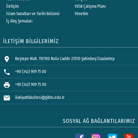
İletişim
Yıllık Çalışma Planı
İslam Sanatları ve Tarihi Bölümü
Yönetim
İş Akış Şemaları
İLETİŞİM BİLGİLERİMİZ
location_on
Beştepe Mah. 192180 Nolu Cadde 27010 Şahinbey/Gaziantep
phone
+90 (342) 909 75 00
print
+90 (342) 909 75 00
mail
ilahiyatfakultesi@gibtu.edu.tr
SOSYAL AĞ BAĞLANTILARIMIZ