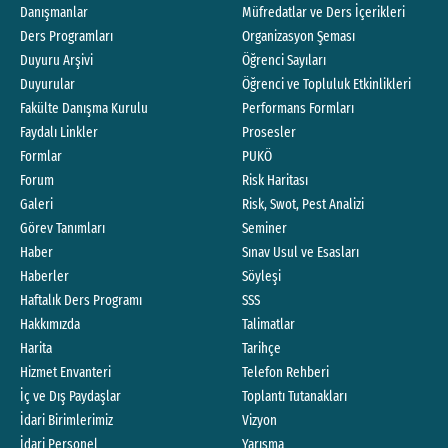
Danışmanlar
Müfredatlar ve Ders İçerikleri
Ders Programları
Organizasyon Şeması
Duyuru Arşivi
Öğrenci Sayıları
Duyurular
Öğrenci ve Topluluk Etkinlikleri
Fakülte Danışma Kurulu
Performans Formları
Faydalı Linkler
Prosesler
Formlar
PUKÖ
Forum
Risk Haritası
Galeri
Risk, Swot, Pest Analizi
Görev Tanımları
Seminer
Haber
Sınav Usul ve Esasları
Haberler
Söyleşi
Haftalık Ders Programı
SSS
Hakkımızda
Talimatlar
Harita
Tarihçe
Hizmet Envanteri
Telefon Rehberi
İç ve Dış Paydaşlar
Toplantı Tutanakları
İdari Birimlerimiz
Vizyon
İdari Personel
Yarışma