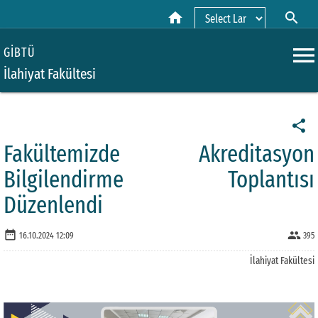
home
search
Powered by
menu
GİBTÜ
İlahiyat Fakültesi
share
Fakültemizde Akreditasyon
Bilgilendirme Toplantısı
Düzenlendi
date_range
people
16.10.2024 12:09
395
İlahiyat Fakültesi