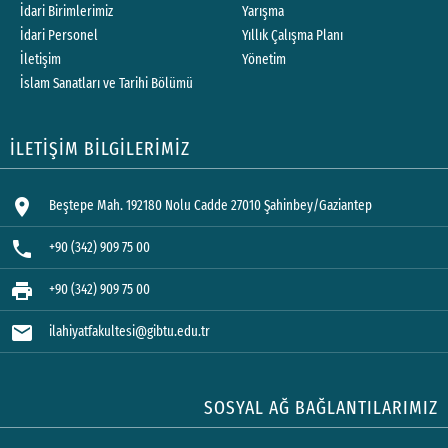
İdari Birimlerimiz
Yarışma
İdari Personel
Yıllık Çalışma Planı
İletişim
Yönetim
İslam Sanatları ve Tarihi Bölümü
İLETİŞİM BİLGİLERİMİZ
location_on
Beştepe Mah. 192180 Nolu Cadde 27010 Şahinbey/Gaziantep
phone
+90 (342) 909 75 00
print
+90 (342) 909 75 00
mail
ilahiyatfakultesi@gibtu.edu.tr
SOSYAL AĞ BAĞLANTILARIMIZ