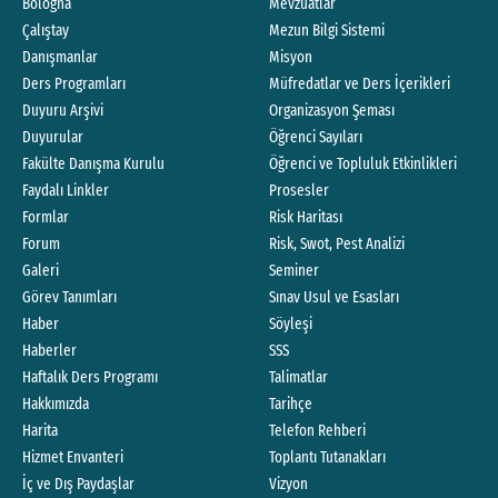
Bologna
Mevzuatlar
Çalıştay
Mezun Bilgi Sistemi
Danışmanlar
Misyon
Ders Programları
Müfredatlar ve Ders İçerikleri
Duyuru Arşivi
Organizasyon Şeması
Duyurular
Öğrenci Sayıları
Fakülte Danışma Kurulu
Öğrenci ve Topluluk Etkinlikleri
Faydalı Linkler
Prosesler
Formlar
Risk Haritası
Forum
Risk, Swot, Pest Analizi
Galeri
Seminer
Görev Tanımları
Sınav Usul ve Esasları
Haber
Söyleşi
Haberler
SSS
Haftalık Ders Programı
Talimatlar
Hakkımızda
Tarihçe
Harita
Telefon Rehberi
Hizmet Envanteri
Toplantı Tutanakları
İç ve Dış Paydaşlar
Vizyon