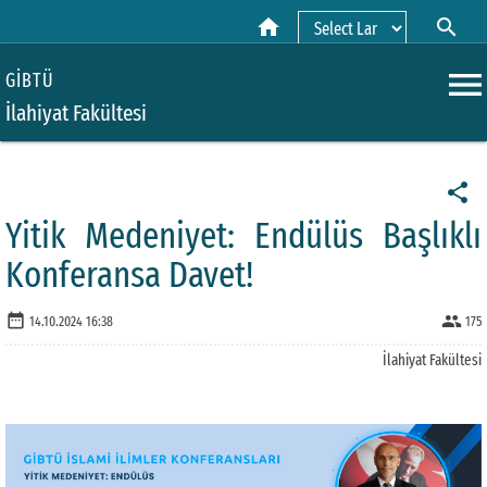
home
search
Powered by
menu
GİBTÜ
İlahiyat Fakültesi
share
Yitik Medeniyet: Endülüs Başlıklı
Konferansa Davet!
date_range
people
14.10.2024 16:38
175
İlahiyat Fakültesi