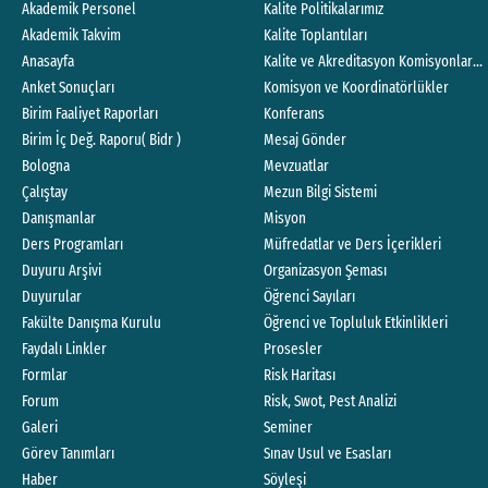
Akademik Personel
Kalite Politikalarımız
Akademik Takvim
Kalite Toplantıları
Anasayfa
Kalite ve Akreditasyon Komisyonları Ç
Anket Sonuçları
Komisyon ve Koordinatörlükler
Birim Faaliyet Raporları
Konferans
Birim İç Değ. Raporu( Bidr )
Mesaj Gönder
Bologna
Mevzuatlar
Çalıştay
Mezun Bilgi Sistemi
Danışmanlar
Misyon
Ders Programları
Müfredatlar ve Ders İçerikleri
Duyuru Arşivi
Organizasyon Şeması
Duyurular
Öğrenci Sayıları
Fakülte Danışma Kurulu
Öğrenci ve Topluluk Etkinlikleri
Faydalı Linkler
Prosesler
Formlar
Risk Haritası
Forum
Risk, Swot, Pest Analizi
Galeri
Seminer
Görev Tanımları
Sınav Usul ve Esasları
Haber
Söyleşi