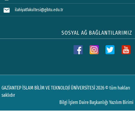
mail
ilahiyatfakultesi@gibtu.edu.tr
SOSYAL AĞ BAĞLANTILARIMIZ
GAZİANTEP İSLAM BİLİM VE TEKNOLOJİ ÜNİVERSİTESİ 2026 © tüm hakları
saklıdır
Bilgi İşlem Daire Başkanlığı Yazılım Birimi