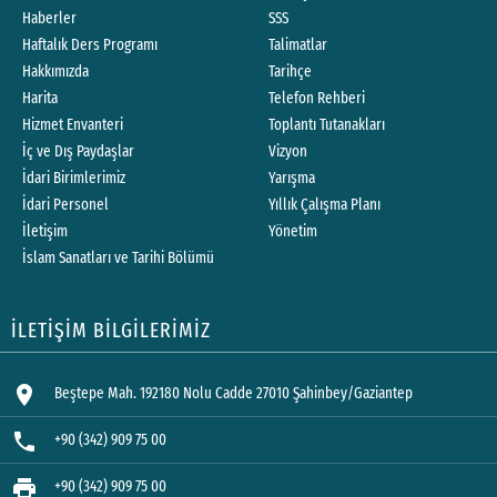
Haberler
SSS
Haftalık Ders Programı
Talimatlar
Hakkımızda
Tarihçe
Harita
Telefon Rehberi
Hizmet Envanteri
Toplantı Tutanakları
İç ve Dış Paydaşlar
Vizyon
İdari Birimlerimiz
Yarışma
İdari Personel
Yıllık Çalışma Planı
İletişim
Yönetim
İslam Sanatları ve Tarihi Bölümü
İLETİŞİM BİLGİLERİMİZ
location_on
Beştepe Mah. 192180 Nolu Cadde 27010 Şahinbey/Gaziantep
phone
+90 (342) 909 75 00
print
+90 (342) 909 75 00