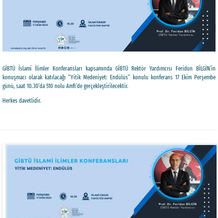
GİBTÜ İslami İlimler Konferansları kapsamında GİBTÜ Rektör Yardımcısı Feridun BİLGİN’in
konuşmacı olarak katılacağı “Yitik Medeniyet: Endülüs” konulu konferans 17 Ekim Perşembe
günü, saat 10.30’da 510 nolu Amfi’de gerçekleştirilecektir.
Herkes davetlidir.