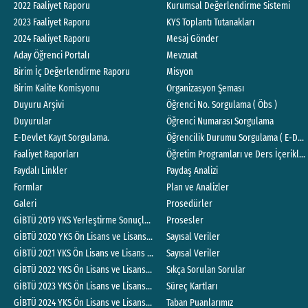
2022 Faaliyet Raporu
Kurumsal Değerlendirme Sistemi
2023 Faaliyet Raporu
KYS Toplantı Tutanakları
2024 Faaliyet Raporu
Mesaj Gönder
Aday Öğrenci Portalı
Mevzuat
Birim İç Değerlendirme Raporu
Misyon
Birim Kalite Komisyonu
Organizasyon Şeması
Duyuru Arşivi
Öğrenci No. Sorgulama ( Öbs )
Duyurular
Öğrenci Numarası Sorgulama
E-Devlet Kayıt Sorgulama.
Öğrencilik Durumu Sorgulama ( E-Devl
Faaliyet Raporları
Öğretim Programları ve Ders İçerikler
Faydalı Linkler
Paydaş Analizi
Formlar
Plan ve Analizler
Galeri
Prosedürler
GİBTÜ 2019 YKS Yerleştirme Sonuçlarına İlişkin Sayısal Bilgiler
Prosesler
GİBTÜ 2020 YKS Ön Lisans ve Lisans Yerleştirme Sonuçlarına İlişkin Sayısal Bilg
Sayısal Veriler
GİBTÜ 2021 YKS Ön Lisans ve Lisans Yerleştirme Sonuçlarına İlişkin Sayısal Bilgi
Sayısal Veriler
GİBTÜ 2022 YKS Ön Lisans ve Lisans Yerleştirme Sonuçlarına İlişkin Sayısal Bilgi
Sıkça Sorulan Sorular
GİBTÜ 2023 YKS Ön Lisans ve Lisans Yerleştirme Sonuçlarına İlişkin Sayısal Bilgi
Süreç Kartları
GİBTÜ 2024 YKS Ön Lisans ve Lisans Yerleştirme Sonuçlarına İlişkin Sayısal Bilgi
Taban Puanlarımız