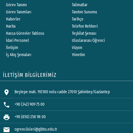
Görev Tanımı
Talimatlar
Görev Tanımları
Tanıtım Sunumu
Haberler
Tarihçe
Harita
Telefon Rehberi
Hassa Görevler Tablosu
Teşkilat Şeması
İdari Personel
Uluslararası Öğrenci
İletişim
Vizyon
İş Akış Şemaları
Yönetim
İLETİŞİM BİLGİLERİMİZ
location_on
Beştepe mah. 192180 nolu cadde 27010 Şahinbey/Gaziantep
phone
+90 (342) 909 75 00
print
+90 (850) 258 98 00
mail
ogrenciisleri@gibtu.edu.tr