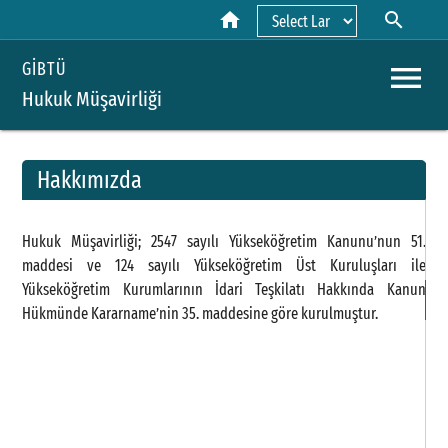
home
search
Powered by
menu
GİBTÜ
Hukuk Müşavirliği
Hakkımızda
A
Hukuk Müşavirliği; 2547 sayılı Yükseköğretim Kanunu’nun 51.
Y
maddesi ve 124 sayılı Yükseköğretim Üst Kuruluşları ile
Yükseköğretim Kurumlarının İdari Teşkilatı Hakkında Kanun
H
Hükmünde Kararname’nin 35. maddesine göre kurulmuştur.