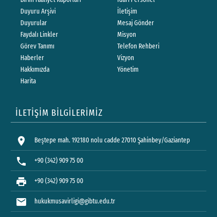
Duyuru Arşivi
İletişim
Duyurular
Mesaj Gönder
Faydalı Linkler
Misyon
Görev Tanımı
Telefon Rehberi
Haberler
Vizyon
Hakkımızda
Yönetim
Harita
İLETİŞİM BİLGİLERİMİZ
location_on
Beştepe mah. 192180 nolu cadde 27010 Şahinbey/Gaziantep
phone
+90 (342) 909 75 00
print
+90 (342) 909 75 00
mail
hukukmusavirligi@gibtu.edu.tr