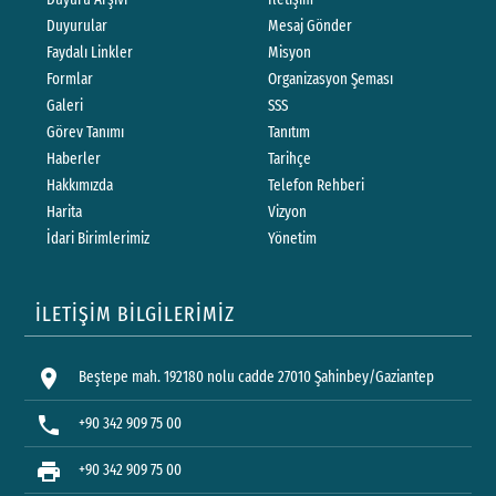
Duyurular
Mesaj Gönder
Faydalı Linkler
Misyon
Formlar
Organizasyon Şeması
Galeri
SSS
Görev Tanımı
Tanıtım
Haberler
Tarihçe
Hakkımızda
Telefon Rehberi
Harita
Vizyon
İdari Birimlerimiz
Yönetim
İLETİŞİM BİLGİLERİMİZ
location_on
Beştepe mah. 192180 nolu cadde 27010 Şahinbey/Gaziantep
phone
+90 342 909 75 00
print
+90 342 909 75 00