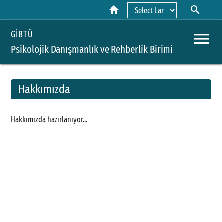
home
search
Powered by
menu
GİBTÜ
Psikolojik Danışmanlık ve Rehberlik Birimi
Hakkımızda
A
Hakkımızda hazırlanıyor...
Y
H