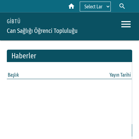
home
search
Powered by
menu
GİBTÜ
Can Sağlığı Öğrenci Topluluğu
Haberler
A
Başlık
Yayın Tarihi
Y
H
B
P
D