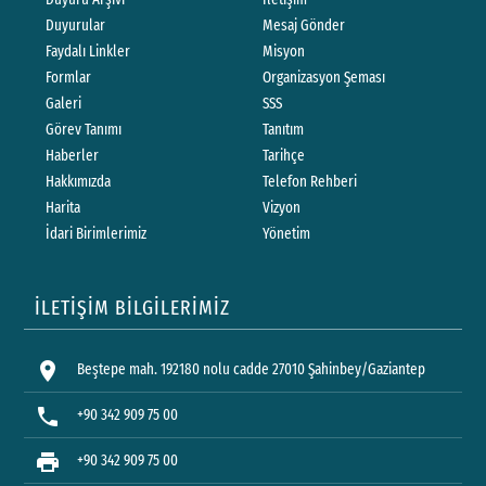
Duyurular
Mesaj Gönder
Faydalı Linkler
Misyon
Formlar
Organizasyon Şeması
Galeri
SSS
Görev Tanımı
Tanıtım
Haberler
Tarihçe
Hakkımızda
Telefon Rehberi
Harita
Vizyon
İdari Birimlerimiz
Yönetim
İLETİŞİM BİLGİLERİMİZ
location_on
Beştepe mah. 192180 nolu cadde 27010 Şahinbey/Gaziantep
phone
+90 342 909 75 00
print
+90 342 909 75 00