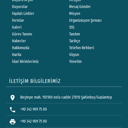
Duyurular
Mesaj Gönder
Faydalı Linkler
Misyon
Formlar
Organizasyon Şeması
Galeri
SSS
Görev Tanımı
Tanıtım
Haberler
Tarihçe
Hakkımızda
Telefon Rehberi
Harita
Vizyon
İdari Birimlerimiz
Yönetim
İLETİŞİM BİLGİLERİMİZ
location_on
Beştepe mah. 192180 nolu cadde 27010 Şahinbey/Gaziantep
phone
+90 342 909 75 00
print
+90 342 909 75 00