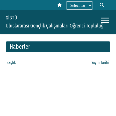
home
search
Powered by
menu
GİBTÜ
Uluslararası Gençlik Çalışmaları Öğrenci Topluluğu
Haberler
A
Başlık
Yayın Tarihi
Y
H
B
P
D