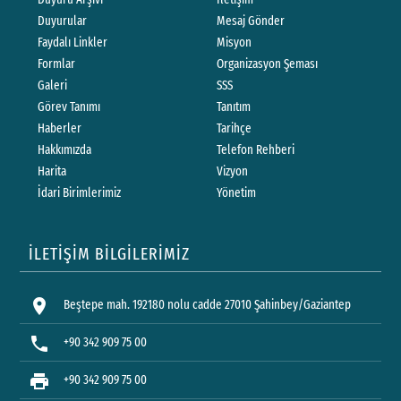
Duyurular
Mesaj Gönder
Faydalı Linkler
Misyon
Formlar
Organizasyon Şeması
Galeri
SSS
Görev Tanımı
Tanıtım
Haberler
Tarihçe
Hakkımızda
Telefon Rehberi
Harita
Vizyon
İdari Birimlerimiz
Yönetim
İLETİŞİM BİLGİLERİMİZ
location_on
Beştepe mah. 192180 nolu cadde 27010 Şahinbey/Gaziantep
phone
+90 342 909 75 00
print
+90 342 909 75 00