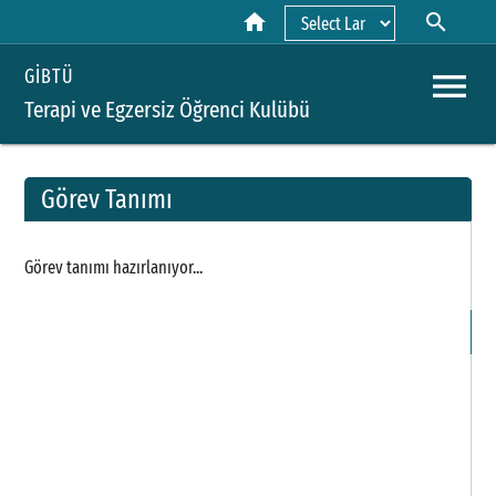
home
search
Powered by
menu
GİBTÜ
Terapi ve Egzersiz Öğrenci Kulübü
Görev Tanımı
A
Görev tanımı hazırlanıyor...
Y
H