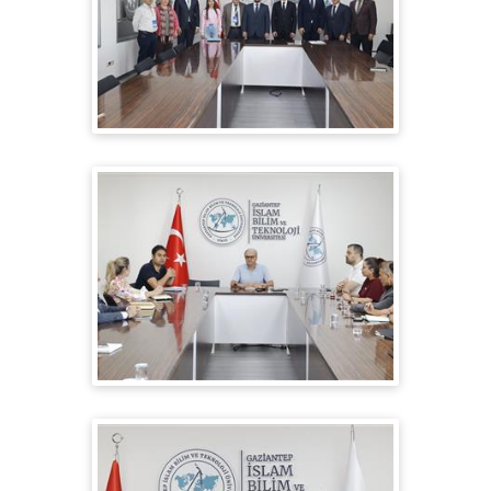
YÖKAK 'tan GİBTÜ 'ye Saha Ziyareti
GİBTÜ 'de Kalite ve Akreditasyon
Toplantıları Devam Ediyor