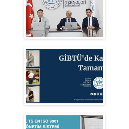
TS EN ISO 9001 Kalite Yolculuğunda TSE
Saha Ziyaretini Başarıyla Tamamlandı
GİBTÜ Personeline ISO 9001 Eğitimleri
Sonrası Sertifikaları Takdim Edildi