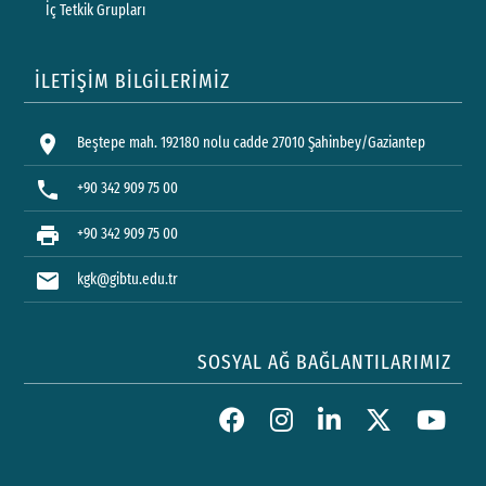
İç Tetkik Grupları
İLETİŞİM BİLGİLERİMİZ
location_on
Beştepe mah. 192180 nolu cadde 27010 Şahinbey/Gaziantep
phone
+90 342 909 75 00
print
+90 342 909 75 00
mail
kgk@gibtu.edu.tr
SOSYAL AĞ BAĞLANTILARIMIZ