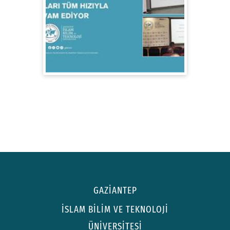
GİBTÜ 'de TS EN ISO 9001 Kalite Yönetim
Sistemi Çalışmaları Tüm Hızıyla Devam
Ediyor
GAZİANTEP
İSLAM BİLİM VE TEKNOLOJİ
ÜNİVERSİTESİ