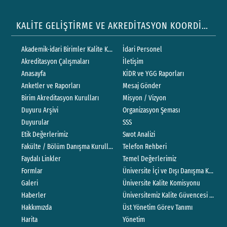
KALİTE GELİŞTİRME VE AKREDİTASYON KOORDİNATÖRLÜĞÜ
Akademik-idari Birimler Kalite Komisyonları
İdari Personel
Akreditasyon Çalışmaları
İletişim
Anasayfa
KİDR ve YGG Raporları
Anketler ve Raporları
Mesaj Gönder
Birim Akreditasyon Kurulları
Misyon / Vizyon
Duyuru Arşivi
Organizasyon Şeması
Duyurular
SSS
Etik Değerlerimiz
Swot Analizi
Fakülte / Bölüm Danışma Kurulları
Telefon Rehberi
Faydalı Linkler
Temel Değerlerimiz
Formlar
Üniversite İçi ve Dışı Danışma Kurullar
Galeri
Üniversite Kalite Komisyonu
Haberler
Üniversitemiz Kalite Güvencesi Politik
Hakkımızda
Üst Yönetim Görev Tanımı
Harita
Yönetim