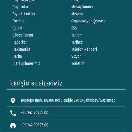
Duyurular
Mesaj Gönder
Faydalı Linkler
Misyon
Formlar
Organizasyon Şeması
Galeri
SSS
Görev Tanımı
Tanıtım
Haberler
Tarihçe
Hakkımızda
Telefon Rehberi
Harita
Vizyon
İdari Birimlerimiz
Yönetim
İLETİŞİM BİLGİLERİMİZ
location_on
Beştepe mah. 192180 nolu cadde 27010 Şahinbey/Gaziantep
phone
+90 342 909 75 00
print
+90 342 909 75 00