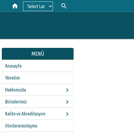
home
search
Powered by
MENÜ
Anasayfa
Yönetim
keyboard_arrow_right
Hakkımızda
keyboard_arrow_right
Birimlerimiz
keyboard_arrow_right
Kalite ve Akreditasyon
Uluslararasılaşma