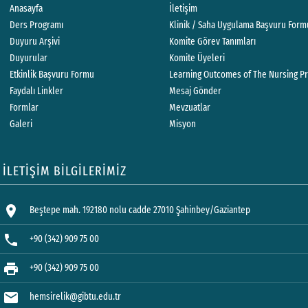
Anasayfa
İletişim
Ders Programı
Klinik / Saha Uygulama Başvuru For
Duyuru Arşivi
Komite Görev Tanımları
Duyurular
Komite Üyeleri
Etkinlik Başvuru Formu
Learning Outcomes of The Nursing P
Faydalı Linkler
Mesaj Gönder
Formlar
Mevzuatlar
Galeri
Misyon
İLETİŞİM BİLGİLERİMİZ
location_on
Beştepe mah. 192180 nolu cadde 27010 Şahinbey/Gaziantep
phone
+90 (342) 909 75 00
print
+90 (342) 909 75 00
mail
hemsirelik@gibtu.edu.tr