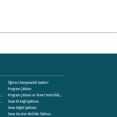
Öğrenci Danışmanlık Saatleri
Program Çıktıları
tapçığı
Program Çıktıları ve Temel Yeterlilikler Çerçevesi İlişkisi
rme Projesi Değerlendirme Rehberi
Sınav Ek Kağıt Şablonu
Sınav Kağıdı Şablonu
Sınav Soruları Belirtke Tablosu