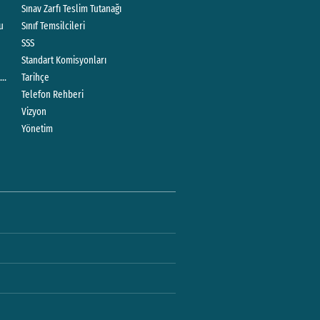
Sınav Zarfı Teslim Tutanağı
mu
Sınıf Temsilcileri
SSS
Standart Komisyonları
rogram
Tarihçe
Telefon Rehberi
Vizyon
Yönetim