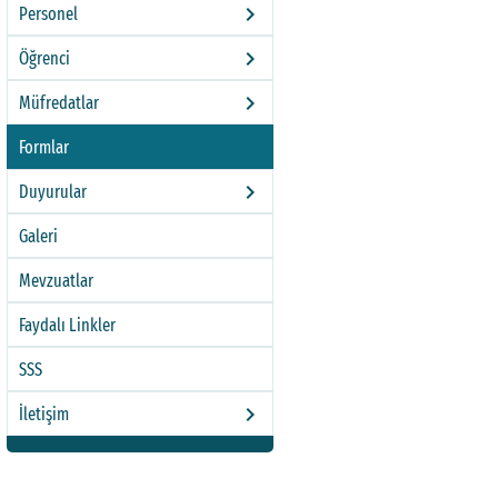
keyboard_arrow_right
Personel
keyboard_arrow_right
Öğrenci
keyboard_arrow_right
Müfredatlar
Formlar
keyboard_arrow_right
Duyurular
Galeri
Mevzuatlar
Faydalı Linkler
SSS
keyboard_arrow_right
İletişim