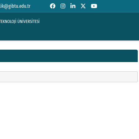
lik@gibtu.edu.tr
TEKNOLOJİ ÜNİVERSİTESİ