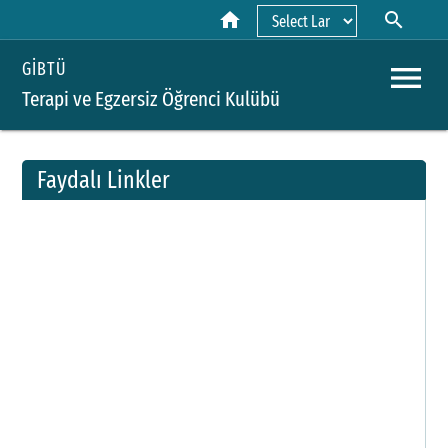
home
search
Powered by
menu
GİBTÜ
Terapi ve Egzersiz Öğrenci Kulübü
Faydalı Linkler
A
Y
H
B
P
D