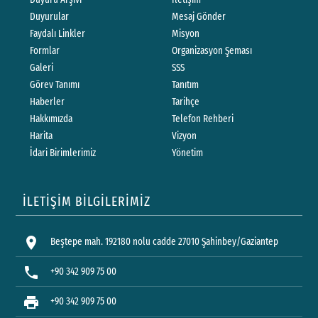
Duyurular
Mesaj Gönder
Faydalı Linkler
Misyon
Formlar
Organizasyon Şeması
Galeri
SSS
Görev Tanımı
Tanıtım
Haberler
Tarihçe
Hakkımızda
Telefon Rehberi
Harita
Vizyon
İdari Birimlerimiz
Yönetim
İLETİŞİM BİLGİLERİMİZ
location_on
Beştepe mah. 192180 nolu cadde 27010 Şahinbey/Gaziantep
phone
+90 342 909 75 00
print
+90 342 909 75 00