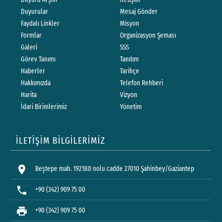
Duyurular
Mesaj Gönder
Faydalı Linkler
Misyon
Formlar
Organizasyon Şeması
Galeri
SSS
Görev Tanımı
Tanıtım
Haberler
Tarihçe
Hakkımızda
Telefon Rehberi
Harita
Vizyon
İdari Birimlerimiz
Yönetim
İLETİŞİM BİLGİLERİMİZ
location_on
Beştepe mah. 192180 nolu cadde 27010 Şahinbey/Gaziantep
phone
+90 (342) 909 75 00
print
+90 (342) 909 75 00