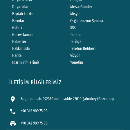
Duyurular
Mesaj Gönder
Faydalı Linkler
Misyon
Formlar
Organizasyon Şeması
Galeri
SSS
Görev Tanımı
Tanıtım
Haberler
Tarihçe
Hakkımızda
Telefon Rehberi
Harita
Vizyon
İdari Birimlerimiz
Yönetim
İLETİŞİM BİLGİLERİMİZ
location_on
Beştepe mah. 192180 nolu cadde 27010 Şahinbey/Gaziantep
phone
+90 342 909 75 00
print
+90 342 909 75 00