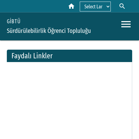
home
search
Powered by
menu
GİBTÜ
Sürdürülebilirlik Öğrenci Topluluğu
Faydalı Linkler
A
Y
H
B
P
D