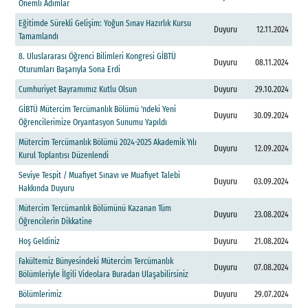
Ö
n
e
m
l
i
A
d
ı
m
l
a
r
E
ğ
i
t
i
m
d
e
S
ü
r
e
k
l
i
G
e
l
i
ş
i
m
:
Y
o
ğ
u
n
S
ı
n
a
v
H
a
z
ı
r
l
ı
k
K
u
r
s
u
Duyuru
12.11.2024
T
a
m
a
m
l
a
n
d
ı
8
.
U
l
u
s
l
a
r
a
r
a
s
ı
Ö
ğ
r
e
n
c
i
B
i
l
i
m
l
e
r
i
K
o
n
g
r
e
s
i
G
İ
B
T
Ü
Duyuru
08.11.2024
O
t
u
r
u
m
l
a
r
ı
B
a
ş
a
r
ı
y
l
a
S
o
n
a
E
r
d
i
C
u
m
h
u
r
i
y
e
t
B
a
y
r
a
m
ı
m
ı
z
K
u
t
l
u
O
l
s
u
n
Duyuru
29.10.2024
G
İ
B
T
Ü
M
ü
t
e
r
c
i
m
T
e
r
c
ü
m
a
n
l
ı
k
B
ö
l
ü
m
ü
'
n
d
e
k
i
Y
e
n
i
Duyuru
30.09.2024
Ö
ğ
r
e
n
c
i
l
e
r
i
m
i
z
e
O
r
y
a
n
t
a
s
y
o
n
S
u
n
u
m
u
Y
a
p
ı
l
d
ı
M
ü
t
e
r
c
i
m
T
e
r
c
ü
m
a
n
l
ı
k
B
ö
l
ü
m
ü
2
0
2
4
-
2
0
2
5
A
k
a
d
e
m
i
k
Y
ı
l
ı
Duyuru
12.09.2024
K
u
r
u
l
T
o
p
l
a
n
t
ı
s
ı
D
ü
z
e
n
l
e
n
d
i
S
e
v
i
y
e
T
e
s
p
i
t
/
M
u
a
f
y
e
t
S
ı
n
a
v
ı
v
e
M
u
a
f
y
e
t
T
a
l
e
b
i
Duyuru
03.09.2024
H
a
k
k
ı
n
d
a
D
u
y
u
r
u
M
ü
t
e
r
c
i
m
T
e
r
c
ü
m
a
n
l
ı
k
B
ö
l
ü
m
ü
n
ü
K
a
z
a
n
a
n
T
ü
m
Duyuru
23.08.2024
Ö
ğ
r
e
n
c
i
l
e
r
i
n
D
i
k
k
a
t
i
n
e
H
o
ş
G
e
l
d
i
n
i
z
Duyuru
21.08.2024
F
a
k
ü
l
t
e
m
i
z
B
ü
n
y
e
s
i
n
d
e
k
i
M
ü
t
e
r
c
i
m
T
e
r
c
ü
m
a
n
l
ı
k
Duyuru
07.08.2024
B
ö
l
ü
m
l
e
r
i
y
l
e
İ
l
g
i
l
i
V
i
d
e
o
l
a
r
a
B
u
r
a
d
a
n
U
l
a
ş
a
b
i
l
i
r
s
i
n
i
z
B
ö
l
ü
m
l
e
r
i
m
i
z
Duyuru
29.07.2024