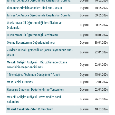
T
ü
r
k
i
y
e
'
d
e
A
r
a
p
ç
a
Ö
ğ
r
e
t
i
m
i
n
d
e
K
a
r
ş
ı
l
a
ş
ı
l
a
n
S
o
r
u
n
l
a
r
Duyuru
16.05.2024
T
ü
m
A
n
n
e
l
e
r
i
m
i
z
i
n
A
n
n
e
l
e
r
G
ü
n
ü
K
u
t
l
u
O
l
s
u
n
Duyuru
10.05.2024
T
ü
r
k
i
y
e
'
d
e
A
r
a
p
ç
a
Ö
ğ
r
e
t
i
m
i
n
d
e
K
a
r
ş
ı
l
a
ş
ı
l
a
n
S
o
r
u
n
l
a
r
Duyuru
09.05.2024
U
l
u
s
l
a
r
a
r
a
s
ı
D
i
l
Ö
ğ
r
e
t
m
e
n
l
i
ğ
i
S
e
r
t
i
f
k
a
l
a
r
ı
v
e
Duyuru
08.05.2024
D
i
p
l
o
m
a
l
a
r
ı
U
l
u
s
l
a
r
a
r
a
s
ı
D
i
l
Ö
ğ
r
e
t
m
e
n
l
i
ğ
i
S
e
r
t
i
f
k
a
l
a
r
ı
Duyuru
30.04.2024
O
k
u
m
a
B
e
c
e
r
i
l
e
r
i
n
i
n
D
e
ğ
e
r
l
e
n
d
i
r
i
l
m
e
s
i
Duyuru
30.04.2024
2
3
N
i
s
a
n
U
l
u
s
a
l
E
g
e
m
e
n
l
i
k
v
e
Ç
o
c
u
k
B
a
y
r
a
m
ı
m
ı
z
K
u
t
l
u
Duyuru
22.04.2024
O
l
s
u
n
M
e
s
l
e
k
i
G
e
l
i
ş
i
m
A
t
ö
l
y
e
s
i
-
-
D
i
l
E
ğ
i
t
i
m
i
n
d
e
O
k
u
m
a
Duyuru
22.04.2024
B
e
c
e
r
i
s
i
n
i
n
D
e
ğ
e
r
l
e
n
d
i
r
i
l
m
e
s
i
"
T
e
k
n
o
l
o
j
i
v
e
T
o
p
l
u
m
u
n
D
ö
n
ü
ş
ü
m
ü
"
P
a
n
e
l
i
Duyuru
15.04.2024
M
a
s
a
T
e
n
i
s
i
T
u
r
n
u
v
a
s
ı
Duyuru
02.04.2024
K
o
n
u
ş
m
a
S
ı
n
a
v
ı
n
ı
n
D
e
ğ
e
r
l
e
n
d
i
r
m
e
Y
ö
n
t
e
m
l
e
r
i
Duyuru
02.04.2024
M
e
s
l
e
k
i
G
e
l
i
ş
i
m
A
t
ö
l
y
e
s
i
-
N
v
i
v
o
N
e
d
i
r
?
N
a
s
ı
l
Duyuru
26.03.2024
K
u
l
l
a
n
ı
l
ı
r
?
1
8
M
a
r
t
Ç
a
n
a
k
k
a
l
e
Z
a
f
e
r
i
K
u
t
l
u
O
l
s
u
n
!
Duyuru
18.03.2024