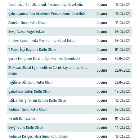
P
a
n
e
l
i
m
i
z
e
T
ü
m
A
k
a
d
e
m
i
k
P
e
r
s
o
n
e
l
i
m
i
z
D
a
v
e
t
l
i
d
i
r
.
Duyuru
13.05.2025
Ç
a
l
ı
ş
t
a
y
ı
m
ı
z
a
T
ü
m
A
k
a
d
e
m
i
k
P
e
r
s
o
n
e
l
i
m
i
z
D
a
v
e
t
l
i
d
i
r
Duyuru
13.05.2025
A
n
n
e
l
e
r
G
ü
n
ü
K
u
t
l
u
O
l
s
u
n
Duyuru
11.05.2025
S
e
v
g
i
V
a
r
s
a
E
n
g
e
l
Y
o
k
t
u
r
Duyuru
08.05.2025
Ü
n
i
d
e
s
K
a
p
s
a
m
ı
n
d
a
P
r
o
j
e
l
e
r
i
m
i
z
K
a
b
u
l
E
d
i
l
d
i
Duyuru
08.05.2025
1
M
a
y
ı
s
İ
ş
ç
i
B
a
y
r
a
m
ı
K
u
t
l
u
O
l
s
u
n
Duyuru
01.05.2025
Ç
o
c
u
k
E
s
i
r
g
e
m
e
K
u
r
u
m
u
İ
ç
i
n
K
e
r
m
e
s
D
ü
z
e
n
l
e
d
i
k
Duyuru
30.04.2025
2
3
N
i
s
a
n
U
l
u
s
a
l
E
g
e
m
e
n
l
i
k
v
e
Ç
o
c
u
k
B
a
y
r
a
m
ı
m
ı
z
K
u
t
l
u
Duyuru
23.04.2025
O
l
s
u
n
İ
n
g
i
l
i
z
c
e
D
i
l
i
G
ü
n
ü
K
u
t
l
u
O
l
s
u
n
Duyuru
23.04.2025
Ç
a
n
a
k
k
a
l
e
Z
a
f
e
r
i
K
u
t
l
u
O
l
s
u
n
Duyuru
18.03.2025
İ
s
t
i
k
l
a
l
M
a
r
ş
ı
'
m
ı
z
ı
n
K
a
b
u
l
ü
K
u
t
l
u
O
l
s
u
n
Duyuru
12.03.2025
K
a
d
ı
n
l
a
r
G
ü
n
ü
K
u
t
l
u
O
l
s
u
n
Duyuru
08.03.2025
H
a
y
ı
r
l
ı
R
a
m
a
z
a
n
l
a
r
Duyuru
01.03.2025
S
e
v
g
i
G
ü
n
ü
K
u
t
l
u
O
l
s
u
n
Duyuru
14.02.2025
K
a
d
ı
n
v
e
K
ı
z
Ç
o
c
u
k
l
a
r
ı
G
ü
n
ü
K
u
t
l
u
O
l
s
u
n
Duyuru
13.02.2025