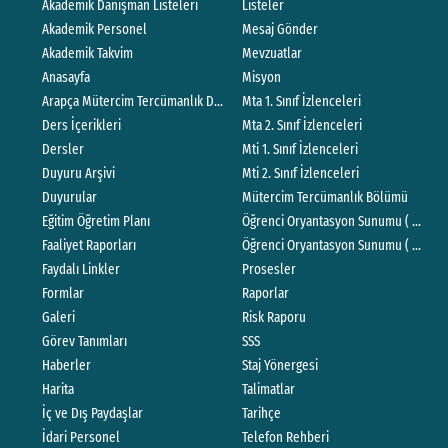
Akademik Danışman Listeleri
Listeler
Akademik Personel
Mesaj Gönder
Akademik Takvim
Mevzuatlar
Anasayfa
Misyon
Arapça Mütercim Tercümanlık Ders Programı
Mta 1. Sınıf İzlenceleri
Ders İçerikleri
Mta 2. Sınıf İzlenceleri
Dersler
Mti 1. Sınıf İzlenceleri
Duyuru Arşivi
Mti 2. Sınıf İzlenceleri
Duyurular
Mütercim Tercümanlık Bölümü
Eğitim Öğretim Planı
Öğrenci Oryantasyon Sunumu ( İngilizc
Faaliyet Raporları
Öğrenci Oryantasyon Sunumu ( Türkçe
Faydalı Linkler
Prosesler
Formlar
Raporlar
Galeri
Risk Raporu
Görev Tanımları
SSS
Haberler
Staj Yönergesi
Harita
Talimatlar
İç ve Dış Paydaşlar
Tarihçe
İdari Personel
Telefon Rehberi