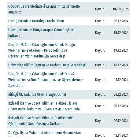
6
Ş
u
b
a
t
D
e
p
r
e
m
l
e
r
i
n
d
e
k
i
K
a
y
ı
p
l
a
r
ı
m
ı
z
ı
R
a
h
m
e
t
l
e
Duyuru
06.02.2025
A
n
ı
y
o
r
u
z
.
G
a
z
i
Ş
e
h
r
i
m
i
z
i
n
K
u
r
t
u
l
u
ş
u
K
u
t
l
u
O
l
s
u
n
Duyuru
25.12.2024
Ü
n
i
v
e
r
s
i
t
e
m
i
z
d
e
D
ü
n
y
a
A
r
a
p
ç
a
G
ü
n
ü
C
o
ş
k
u
y
l
a
Duyuru
19.12.2024
K
u
t
l
a
n
d
ı
D
o
ç
.
D
r
.
M
.
C
e
m
O
d
a
c
ı
o
ğ
l
u
'
n
u
n
K
o
n
u
k
O
l
d
u
ğ
u
W
e
b
i
n
a
r
'
ı
m
ı
z
A
k
a
d
e
m
i
k
P
e
r
s
o
n
e
l
i
m
i
z
v
e
Duyuru
19.12.2024
Ö
ğ
r
e
n
c
i
l
e
r
i
m
i
z
i
n
K
a
t
ı
l
ı
m
ı
y
l
a
G
e
r
ç
e
k
l
e
ş
t
i
Ü
n
i
v
e
r
s
i
t
e
B
ö
l
ü
m
T
a
n
ı
t
ı
m
v
e
K
a
r
i
y
e
r
F
u
a
r
ı
G
e
r
ç
e
k
l
e
ş
t
i
Duyuru
16.12.2024
D
o
ç
.
D
r
.
M
.
C
e
m
O
d
a
c
ı
o
ğ
l
u
'
n
u
n
K
o
n
u
k
O
l
a
c
a
ğ
ı
W
e
b
i
n
a
r
'
ı
m
ı
z
a
T
ü
m
P
e
r
s
o
n
e
l
i
m
i
z
v
e
Ö
ğ
r
e
n
c
i
l
e
r
i
m
i
z
Duyuru
11.12.2024
D
a
v
e
t
l
i
d
i
r
.
B
i
l
i
n
ç
l
i
O
l
,
F
a
r
k
ı
n
d
a
O
l
A
m
a
E
n
g
e
l
O
l
m
a
!
Duyuru
03.12.2024
İ
k
t
i
s
a
d
i
İ
d
a
r
i
v
e
S
o
s
y
a
l
B
i
l
i
m
l
e
r
F
a
k
ü
l
t
e
s
i
,
İ
s
l
a
m
Duyuru
02.12.2024
D
ü
n
y
a
s
ı
n
d
a
İ
l
e
t
i
ş
i
m
v
e
G
ü
v
e
n
A
r
a
y
ı
ş
ı
F
o
r
u
m
u
n
d
a
İ
k
t
i
s
a
d
i
İ
d
a
r
i
v
e
S
o
s
y
a
l
B
i
l
i
m
l
e
r
F
a
k
ü
l
t
e
s
i
n
d
e
Duyuru
02.12.2024
Ö
ğ
r
e
t
m
e
n
l
e
r
G
ü
n
ü
C
o
ş
k
u
y
l
a
K
u
t
l
a
n
d
ı
.
D
r
.
Ö
ğ
r
.
Ü
y
e
s
i
M
o
h
a
m
e
d
A
b
d
e
l
r
e
h
e
m
H
o
c
a
m
ı
z
d
a
n
Duyuru
12.11.2024