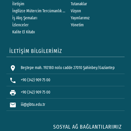
İletişim
Tutanaklar
İngilizce Mütercim Tercümanlık Ders Programı
Vizyon
İş Akış Şemaları
Yayınlarımız
İzlenceler
Yönetim
Kalite El Kitabı
İLETİŞİM BİLGİLERİMİZ
location_on
Beştepe mah. 192180 nolu cadde 27010 Şahinbey/Gaziantep
phone
+90 (342) 909 75 00
print
+90 (342) 909 75 00
mail
iii@gibtu.edu.tr
SOSYAL AĞ BAĞLANTILARIMIZ