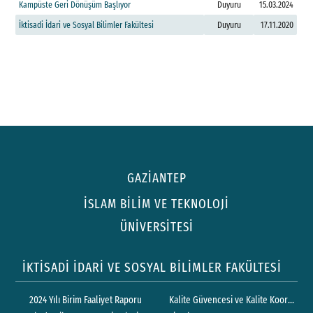
K
a
m
p
ü
s
t
e
G
e
r
i
D
ö
n
ü
ş
ü
m
B
a
ş
l
ı
y
o
r
Duyuru
15.03.2024
İ
k
t
i
s
a
d
i
İ
d
a
r
i
v
e
S
o
s
y
a
l
B
i
l
i
m
l
e
r
F
a
k
ü
l
t
e
s
i
Duyuru
17.11.2020
GAZİANTEP
İSLAM BİLİM VE TEKNOLOJİ
ÜNİVERSİTESİ
İKTİSADİ İDARİ VE SOSYAL BİLİMLER FAKÜLTESİ
2024 Yılı Birim Faaliyet Raporu
Kalite Güvencesi ve Kalite Koordinat