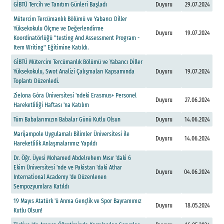
G
İ
B
T
Ü
T
e
r
c
i
h
v
e
T
a
n
ı
t
ı
m
G
ü
n
l
e
r
i
B
a
ş
l
a
d
ı
Duyuru
29.07.2024
M
ü
t
e
r
c
i
m
T
e
r
c
ü
m
a
n
l
ı
k
B
ö
l
ü
m
ü
v
e
Y
a
b
a
n
c
ı
D
i
l
l
e
r
Y
ü
k
s
e
k
o
k
u
l
u
Ö
l
ç
m
e
v
e
D
e
ğ
e
r
l
e
n
d
i
r
m
e
Duyuru
19.07.2024
K
o
o
r
d
i
n
a
t
ö
r
l
ü
ğ
ü
"
t
e
s
t
i
n
g
A
n
d
A
s
s
e
s
s
m
e
n
t
P
r
o
g
r
a
m
-
I
t
e
m
W
r
i
t
i
n
g
"
E
ğ
i
t
i
m
i
n
e
K
a
t
ı
l
d
ı
.
G
İ
B
T
Ü
M
ü
t
e
r
c
i
m
T
e
r
c
ü
m
a
n
l
ı
k
B
ö
l
ü
m
ü
v
e
Y
a
b
a
n
c
ı
D
i
l
l
e
r
Y
ü
k
s
e
k
o
k
u
l
u
,
S
w
o
t
A
n
a
l
i
z
i
Ç
a
l
ı
ş
m
a
l
a
r
ı
K
a
p
s
a
m
ı
n
d
a
Duyuru
19.07.2024
T
o
p
l
a
n
t
ı
D
ü
z
e
n
l
e
d
i
.
Z
i
e
l
o
n
a
G
ó
r
a
Ü
n
i
v
e
r
s
i
t
e
s
i
'
n
d
e
k
i
E
r
a
s
m
u
s
+
P
e
r
s
o
n
e
l
Duyuru
27.06.2024
H
a
r
e
k
e
t
l
i
l
i
ğ
i
H
a
f
t
a
s
ı
'
n
a
K
a
t
ı
l
ı
m
T
ü
m
B
a
b
a
l
a
r
ı
m
ı
z
ı
n
B
a
b
a
l
a
r
G
ü
n
ü
K
u
t
l
u
O
l
s
u
n
Duyuru
14.06.2024
M
a
r
i
j
a
m
p
o
l
e
U
y
g
u
l
a
m
a
l
ı
B
i
l
i
m
l
e
r
Ü
n
i
v
e
r
s
i
t
e
s
i
i
l
e
Duyuru
14.06.2024
H
a
r
e
k
e
t
l
i
l
i
k
A
n
l
a
ş
m
a
l
a
r
ı
m
ı
z
Y
a
p
ı
l
d
ı
D
r
.
Ö
ğ
r
.
Ü
y
e
s
i
M
o
h
a
m
e
d
A
b
d
e
l
r
e
h
e
m
M
ı
s
ı
r
'
d
a
k
i
6
E
k
i
m
Ü
n
i
v
e
r
s
i
t
e
s
i
'
n
d
e
v
e
P
a
k
i
s
t
a
n
'
d
a
k
i
A
t
h
a
r
Duyuru
04.06.2024
I
n
t
e
r
n
a
t
i
o
n
a
l
A
c
a
d
e
m
y
'
d
e
D
ü
z
e
n
l
e
n
e
n
S
e
m
p
o
z
y
u
m
l
a
r
a
K
a
t
ı
l
d
ı
1
9
M
a
y
ı
s
A
t
a
t
ü
r
k
'
ü
A
n
m
a
G
e
n
ç
l
i
k
v
e
S
p
o
r
B
a
y
r
a
m
ı
m
ı
z
Duyuru
18.05.2024
K
u
t
l
u
O
l
s
u
n
!