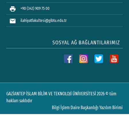
print
+90 (342) 909 75 00
mail
ilahiyatfakultesi@gibtu.edu.tr
SOSYAL AĞ BAĞLANTILARIMIZ
GAZİANTEP İSLAM BİLİM VE TEKNOLOJİ ÜNİVERSİTESİ 2026 © tüm
hakları saklıdır
Bilgi İşlem Daire Başkanlığı Yazılım Birimi