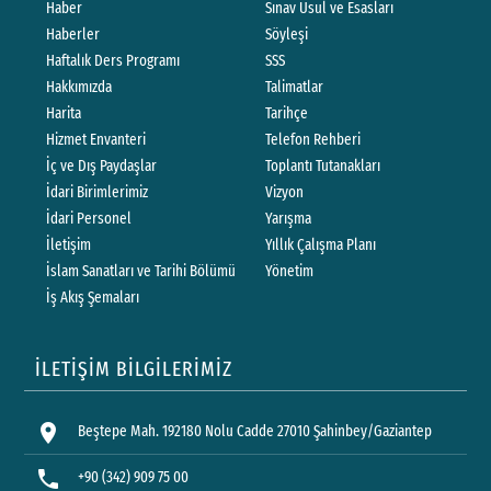
Haber
Sınav Usul ve Esasları
Haberler
Söyleşi
Haftalık Ders Programı
SSS
Hakkımızda
Talimatlar
Harita
Tarihçe
Hizmet Envanteri
Telefon Rehberi
İç ve Dış Paydaşlar
Toplantı Tutanakları
İdari Birimlerimiz
Vizyon
İdari Personel
Yarışma
İletişim
Yıllık Çalışma Planı
İslam Sanatları ve Tarihi Bölümü
Yönetim
İş Akış Şemaları
İLETİŞİM BİLGİLERİMİZ
location_on
Beştepe Mah. 192180 Nolu Cadde 27010 Şahinbey/Gaziantep
phone
+90 (342) 909 75 00