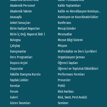
Akademik Personel
Kalite Toplantıları
Akademik Takvim
Kalite ve Akreditasyon Komisyonları Ç
Anasayfa
Komisyon ve Koordinatörlükler
Anket Sonuçları
Konferans
Birim Faaliyet Raporları
Mesaj Gönder
Birim İç Değ. Raporu( Bidr )
Mevzuatlar
Bologna
Mezun Bilgi Sistemi
Çalıştay
Misyon
Danışmanlar
Müfredatlar ve Ders İçerikleri
Ders Programları
Organizasyon Şeması
Duyuru Arşivi
Öğrenci Sayıları
Duyurular
Öğrenci ve Topluluk Etkinlikleri
Fakülte Danışma Kurulu
Performans Formları
Faydalı Linkler
Prosesler
Formlar
PUKÖ
Forum
Risk Haritası
Galeri
Risk, Swot, Pest Analizi
Görev Tanımları
Seminer