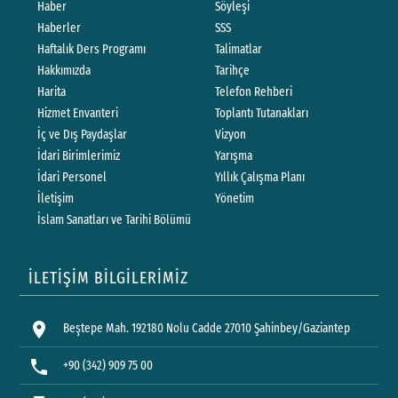
Haber
Söyleşi
Haberler
SSS
Haftalık Ders Programı
Talimatlar
Hakkımızda
Tarihçe
Harita
Telefon Rehberi
Hizmet Envanteri
Toplantı Tutanakları
İç ve Dış Paydaşlar
Vizyon
İdari Birimlerimiz
Yarışma
İdari Personel
Yıllık Çalışma Planı
İletişim
Yönetim
İslam Sanatları ve Tarihi Bölümü
İLETİŞİM BİLGİLERİMİZ
location_on
Beştepe Mah. 192180 Nolu Cadde 27010 Şahinbey/Gaziantep
phone
+90 (342) 909 75 00