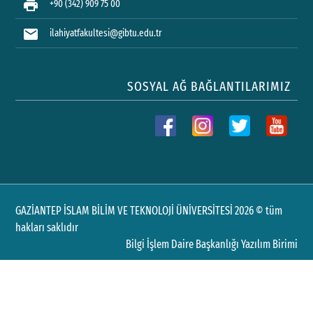
print
+90 (342) 909 75 00
mail
ilahiyatfakultesi@gibtu.edu.tr
SOSYAL AĞ BAĞLANTILARIMIZ
GAZİANTEP İSLAM BİLİM VE TEKNOLOJİ ÜNİVERSİTESİ 2026 © tüm
hakları saklıdır
Bilgi İşlem Daire Başkanlığı Yazılım Birimi