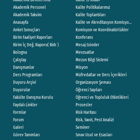
Akademik Personel
Kalite Politikalarımız
Akademik Takvim
Kalite Toplantıları
Anasayfa
Kalite ve Akreditasyon Komisyonları Ç
Anket Sonuçları
Komisyon ve Koordinatörlükler
Birim Faaliyet Raporları
Konferans
Birim İç Değ. Raporu( Bidr )
Mesaj Gönder
Bologna
Mevzuatlar
Çalıştay
Mezun Bilgi Sistemi
Danışmanlar
Misyon
Ders Programları
Müfredatlar ve Ders İçerikleri
Duyuru Arşivi
Organizasyon Şeması
Duyurular
Öğrenci Sayıları
Fakülte Danışma Kurulu
Öğrenci ve Topluluk Etkinlikleri
Faydalı Linkler
Prosesler
Formlar
Risk Haritası
Forum
Risk, Swot, Pest Analizi
Galeri
Seminer
Görev Tanımları
Sınav Usul ve Esasları