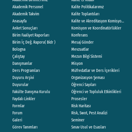
Akademik Personel
Kalite Politikalarımız
Akademik Takvim
Kalite Toplantıları
Anasayfa
Kalite ve Akreditasyon Komisyonları Ç
Anket Sonuçları
Komisyon ve Koordinatörlükler
Birim Faaliyet Raporları
Konferans
Birim İç Değ. Raporu( Bidr )
Mesaj Gönder
Bologna
Mevzuatlar
Çalıştay
Mezun Bilgi Sistemi
Danışmanlar
Misyon
Ders Programları
Müfredatlar ve Ders İçerikleri
Duyuru Arşivi
Organizasyon Şeması
Duyurular
Öğrenci Sayıları
Fakülte Danışma Kurulu
Öğrenci ve Topluluk Etkinlikleri
Faydalı Linkler
Prosesler
Formlar
Risk Haritası
Forum
Risk, Swot, Pest Analizi
Galeri
Seminer
Görev Tanımları
Sınav Usul ve Esasları