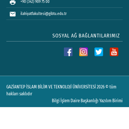
print
+90 (342) 909 75 00
mail
ilahiyatfakultesi@gibtu.edu.tr
SOSYAL AĞ BAĞLANTILARIMIZ
GAZİANTEP İSLAM BİLİM VE TEKNOLOJİ ÜNİVERSİTESİ 2026 © tüm
hakları saklıdır
Bilgi İşlem Daire Başkanlığı Yazılım Birimi