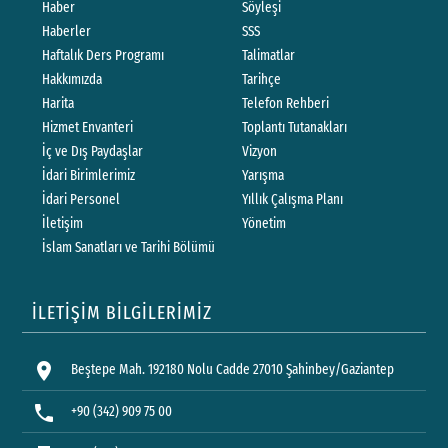
Haber
Söyleşi
Haberler
SSS
Haftalık Ders Programı
Talimatlar
Hakkımızda
Tarihçe
Harita
Telefon Rehberi
Hizmet Envanteri
Toplantı Tutanakları
İç ve Dış Paydaşlar
Vizyon
İdari Birimlerimiz
Yarışma
İdari Personel
Yıllık Çalışma Planı
İletişim
Yönetim
İslam Sanatları ve Tarihi Bölümü
İLETİŞİM BİLGİLERİMİZ
location_on
Beştepe Mah. 192180 Nolu Cadde 27010 Şahinbey/Gaziantep
phone
+90 (342) 909 75 00