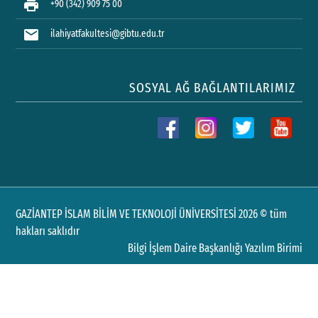
print
+90 (342) 909 75 00
mail
ilahiyatfakultesi@gibtu.edu.tr
SOSYAL AĞ BAĞLANTILARIMIZ
GAZİANTEP İSLAM BİLİM VE TEKNOLOJİ ÜNİVERSİTESİ 2026 © tüm
hakları saklıdır
Bilgi İşlem Daire Başkanlığı Yazılım Birimi