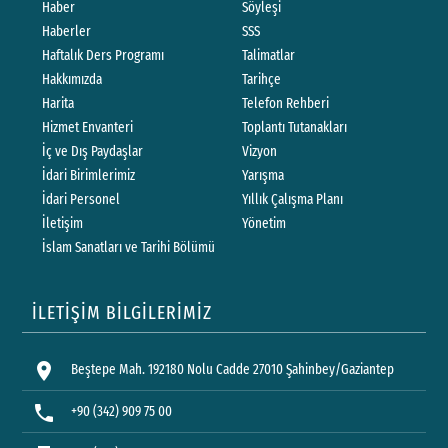
Haber
Söyleşi
Haberler
SSS
Haftalık Ders Programı
Talimatlar
Hakkımızda
Tarihçe
Harita
Telefon Rehberi
Hizmet Envanteri
Toplantı Tutanakları
İç ve Dış Paydaşlar
Vizyon
İdari Birimlerimiz
Yarışma
İdari Personel
Yıllık Çalışma Planı
İletişim
Yönetim
İslam Sanatları ve Tarihi Bölümü
İLETİŞİM BİLGİLERİMİZ
location_on
Beştepe Mah. 192180 Nolu Cadde 27010 Şahinbey/Gaziantep
phone
+90 (342) 909 75 00