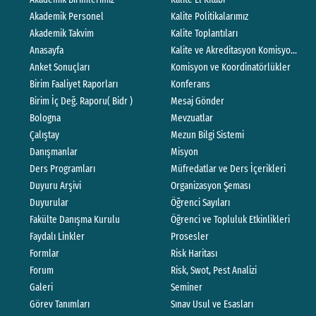
Akademik Personel
Kalite Politikalarımız
Akademik Takvim
Kalite Toplantıları
Anasayfa
Kalite ve Akreditasyon Komisyonları Ç
Anket Sonuçları
Komisyon ve Koordinatörlükler
Birim Faaliyet Raporları
Konferans
Birim İç Değ. Raporu( Bidr )
Mesaj Gönder
Bologna
Mevzuatlar
Çalıştay
Mezun Bilgi Sistemi
Danışmanlar
Misyon
Ders Programları
Müfredatlar ve Ders İçerikleri
Duyuru Arşivi
Organizasyon Şeması
Duyurular
Öğrenci Sayıları
Fakülte Danışma Kurulu
Öğrenci ve Topluluk Etkinlikleri
Faydalı Linkler
Prosesler
Formlar
Risk Haritası
Forum
Risk, Swot, Pest Analizi
Galeri
Seminer
Görev Tanımları
Sınav Usul ve Esasları