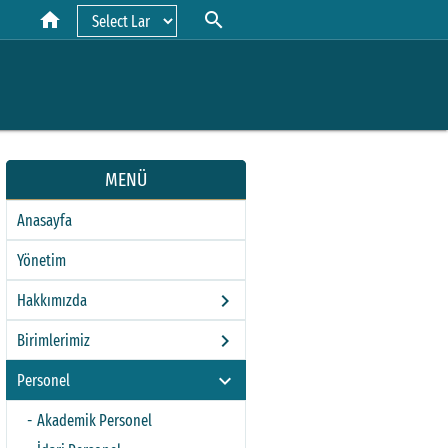
home
search
Powered by
MENÜ
Anasayfa
Yönetim
keyboard_arrow_right
Hakkımızda
keyboard_arrow_right
Birimlerimiz
keyboard_arrow_right
Personel
Akademik Personel