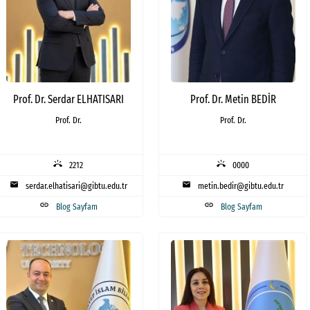
Prof. Dr. Serdar ELHATISARI
Prof. Dr. Metin BEDİR
Prof. Dr.
Prof. Dr.
ring_volume
ring_volume
2212
0000
mail
mail
serdar.elhatisari@gibtu.edu.tr
metin.bedir@gibtu.edu.tr
link
link
Blog Sayfam
Blog Sayfam