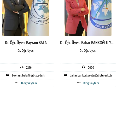
Dr. Öğr. Üyesi Bayram BALA
Dr. Öğr. Üyesi Bahar BANKOĞLU YOLA
Dr. Öğr. Üyesi
Dr. Öğr. Üyesi
ring_volume
ring_volume
2216
0000
mail
mail
bayram.bala@gibtu.edu.tr
bahar.bankogluyola@gibtu.edu.tr
link
link
Blog Sayfam
Blog Sayfam