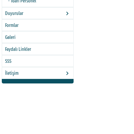
İdari Personel
keyboard_arrow_right
Duyurular
Formlar
Galeri
Faydalı Linkler
SSS
keyboard_arrow_right
İletişim