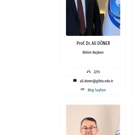
Prof. Dr. Ali DÖNER
Bölüm Başkanı
ring_volume
2215
mail
ali.doner@gibtu.edu.tr
link
Blog Sayfam