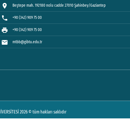
location_on
Beştepe mah. 192180 nolu cadde 27010 Şahinbey/Gaziantep
phone
+90 (342) 909 75 00
print
+90 (342) 909 75 00
mail
mtbb@gibtu.edu.tr
VERSİTESİ 2026 © tüm hakları saklıdır