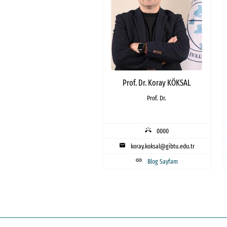
Prof. Dr. Koray KÖKSAL
Prof. Dr.
ring_volume
0000
mail
koray.koksal@gibtu.edu.tr
link
Blog Sayfam