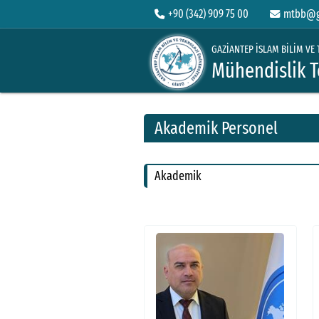
+90 (342) 909 75 00
mtbb@gi
GAZİANTEP İSLAM BİLİM VE 
Mühendislik T
Akademik Personel
Akademik