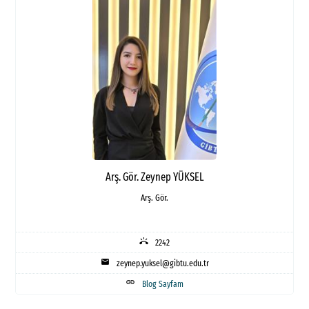
Arş. Gör. Zeynep YÜKSEL
Arş. Gör.
ring_volume
2242
mail
zeynep.yuksel@gibtu.edu.tr
link
Blog Sayfam