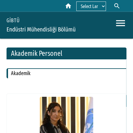
home
search
Powered by
menu
GİBTÜ
Endüstri Mühendisliği Bölümü
Akademik Personel
A
Akademik
Y
H
P
Ö