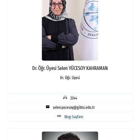
Dr. Öğr. Üyesi Selen YÜCESOY KAHRAMAN
Dr. Öğr. Üyesi
ring_volume
2244
mail
selen.yucesoy@gibtu.edu.tr
link
Blog Sayfam