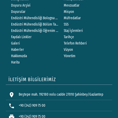
Duyuru Arşivi
Mevzuatlar
Duyurular
Misyon
Endüstri Mühendisliği Bologna Ders Formları
Müfredatlar
SSS
Endüstri Mühendisliği Bölüm Tanıtım Kataloğu ( Kurum Katalog )
Endüstri Mühendisliği Öğrenim Çıktıları
Staj İşlemleri
Faydalı Linkler
Tarihçe
Galeri
Telefon Rehberi
Haberler
Vizyon
Hakkımızda
Yönetim
Harita
İLETİŞİM BİLGİLERİMİZ
location_on
Beştepe mah. 192180 nolu cadde 27010 Şahinbey/Gaziantep
phone
+90 (342) 909 75 00
print
+90 (342) 909 75 00