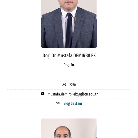
Doç. Dr. Mustafa DEMİRBİLEK
Doç. Dr.
ring_volume
2250
mail
mustafa.demirbilek@gibtu.edu.tr
link
Blog Sayfam