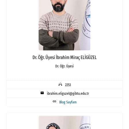
Dr. Öğr. Üyesi İbrahim Miraç ELİGÜZEL
Dr. Öğr. Üyesi
ring_volume
2253
mail
ibrahim.eliguzel@gibtu.edu.tr
link
Blog Sayfam