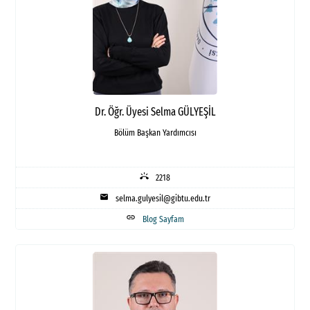
Dr. Öğr. Üyesi Selma GÜLYEŞİL
Bölüm Başkan Yardımcısı
ring_volume
2218
mail
selma.gulyesil@gibtu.edu.tr
link
Blog Sayfam