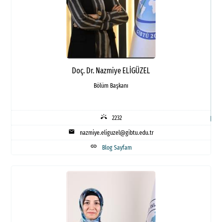
K
D
F
G
Doç. Dr. Nazmiye ELİGÜZEL
Bölüm Başkanı
F
İl
ring_volume
2232
mail
nazmiye.eliguzel@gibtu.edu.tr
link
Blog Sayfam