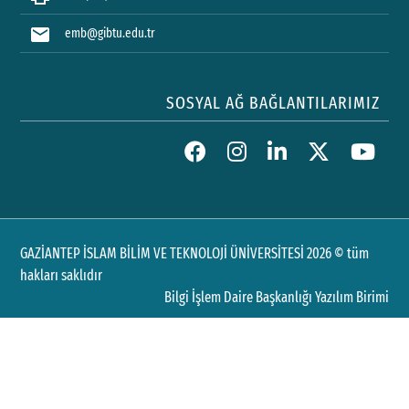
mail
emb@gibtu.edu.tr
SOSYAL AĞ BAĞLANTILARIMIZ
GAZİANTEP İSLAM BİLİM VE TEKNOLOJİ ÜNİVERSİTESİ 2026 © tüm
hakları saklıdır
Bilgi İşlem Daire Başkanlığı Yazılım Birimi