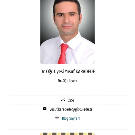
Dr. Öğr. Üyesi Yusuf KARADEDE
Dr. Öğr. Üyesi
ring_volume
2252
mail
yusuf.karadede@gibtu.edu.tr
link
Blog Sayfam