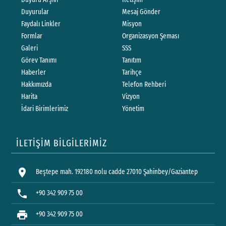
Duyurular
Mesaj Gönder
Faydalı Linkler
Misyon
Formlar
Organizasyon Şeması
Galeri
SSS
Görev Tanımı
Tanıtım
Haberler
Tarihçe
Hakkımızda
Telefon Rehberi
Harita
Vizyon
İdari Birimlerimiz
Yönetim
İLETİŞİM BİLGİLERİMİZ
location_on
Beştepe mah. 192180 nolu cadde 27010 Şahinbey/Gaziantep
phone
+90 342 909 75 00
print
+90 342 909 75 00