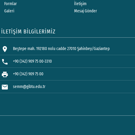
Formlar
İletişim
Galeri
Mesaj Gönder
İLETİŞİM BİLGİLERİMİZ
location_on
Beştepe mah. 192180 nolu cadde 27010 Şahinbey/Gaziantep
phone
+90 (342) 909 75 00-3310
print
+90 (342) 909 75 00
mail
semm@gibtu.edu.tr