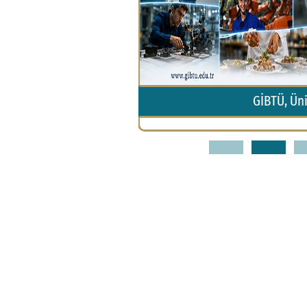
da Yüzde 92 Artırdı
GİBTÜ, Ün
1
2