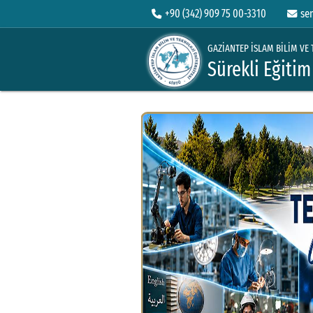
+90 (342) 909 75 00-3310
se
GAZİANTEP İSLAM BİLİM VE 
Sürekli Eğiti