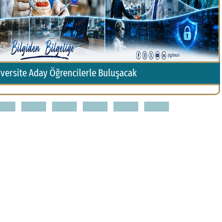
iversite Aday Öğrencilerle Buluşacak
3
4
5
6
7
8