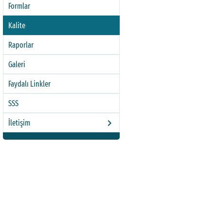
Formlar
Kalite
Raporlar
Galeri
Birlik ve Beraberliğin 10. Yılı: Rektörümüz Prof. Dr. Şe
Faydalı Linkler
SSS
keyboard_arrow_right
İletişim