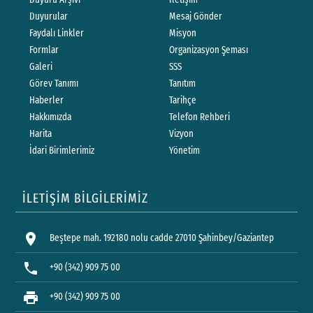
Duyurular
Mesaj Gönder
Faydalı Linkler
Misyon
Formlar
Organizasyon Şeması
Galeri
SSS
Görev Tanımı
Tanıtım
Haberler
Tarihçe
Hakkımızda
Telefon Rehberi
Harita
Vizyon
İdari Birimlerimiz
Yönetim
İLETİŞİM BİLGİLERİMİZ
location_on
Beştepe mah. 192180 nolu cadde 27010 Şahinbey/Gaziantep
phone
+90 (342) 909 75 00
print
+90 (342) 909 75 00