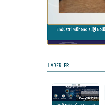
si Desteklenmeye Hak
Endüstri Mühendisliği Böl
HABERLER
27.07.2026 14:50