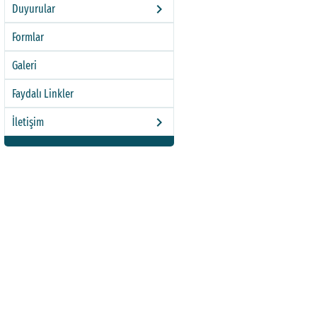
keyboard_arrow_right
Duyurular
Formlar
Galeri
Faydalı Linkler
Endüstri Mühendisliği Bölümü 'nde Bologna Topl
keyboard_arrow_right
İletişim