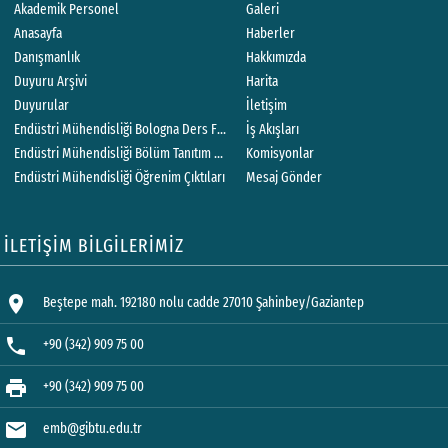
Akademik Personel
Galeri
Anasayfa
Haberler
Danışmanlık
Hakkımızda
Duyuru Arşivi
Harita
Duyurular
İletişim
Endüstri Mühendisliği Bologna Ders Formları
İş Akışları
Komisyonlar
Endüstri Mühendisliği Bölüm Tanıtım Kataloğu ( Kurum Katalog )
Endüstri Mühendisliği Öğrenim Çıktıları
Mesaj Gönder
İLETİŞİM BİLGİLERİMİZ
location_on
Beştepe mah. 192180 nolu cadde 27010 Şahinbey/Gaziantep
phone
+90 (342) 909 75 00
print
+90 (342) 909 75 00
mail
emb@gibtu.edu.tr