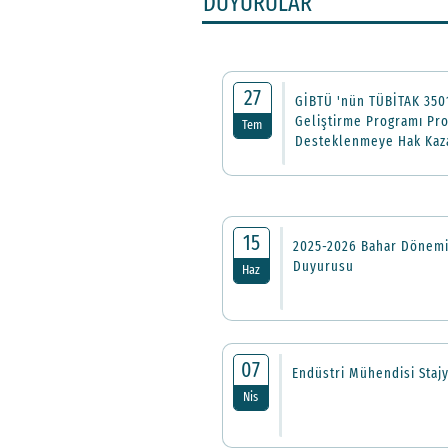
DUYURULAR
27
GİBTÜ 'nün TÜBİTAK 350
Geliştirme Programı Pro
Tem
Desteklenmeye Hak Kaz
15
2025-2026 Bahar Dönemi 
Duyurusu
Haz
07
Endüstri Mühendisi Stajy
Nis