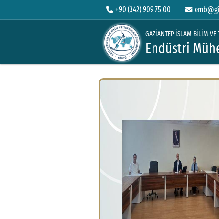
+90 (342) 909 75 00
emb@gib
GAZİANTEP İSLAM BİLİM VE 
Endüstri Mühe