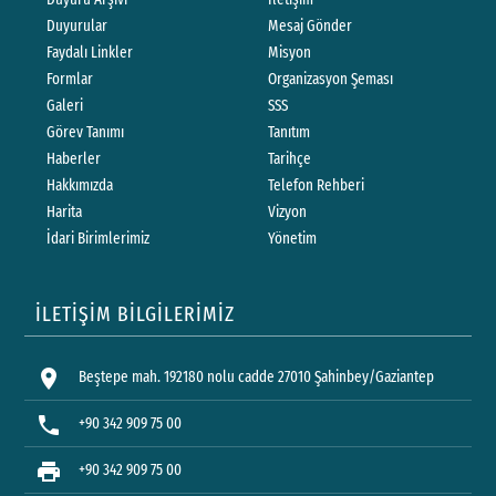
Duyurular
Mesaj Gönder
Faydalı Linkler
Misyon
Formlar
Organizasyon Şeması
Galeri
SSS
Görev Tanımı
Tanıtım
Haberler
Tarihçe
Hakkımızda
Telefon Rehberi
Harita
Vizyon
İdari Birimlerimiz
Yönetim
İLETİŞİM BİLGİLERİMİZ
location_on
Beştepe mah. 192180 nolu cadde 27010 Şahinbey/Gaziantep
phone
+90 342 909 75 00
print
+90 342 909 75 00