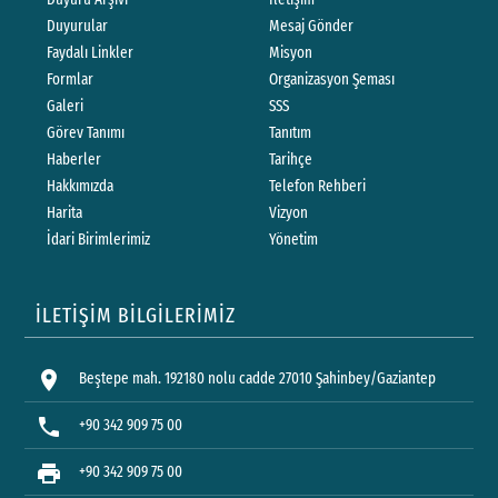
Duyurular
Mesaj Gönder
Faydalı Linkler
Misyon
Formlar
Organizasyon Şeması
Galeri
SSS
Görev Tanımı
Tanıtım
Haberler
Tarihçe
Hakkımızda
Telefon Rehberi
Harita
Vizyon
İdari Birimlerimiz
Yönetim
İLETİŞİM BİLGİLERİMİZ
location_on
Beştepe mah. 192180 nolu cadde 27010 Şahinbey/Gaziantep
phone
+90 342 909 75 00
print
+90 342 909 75 00